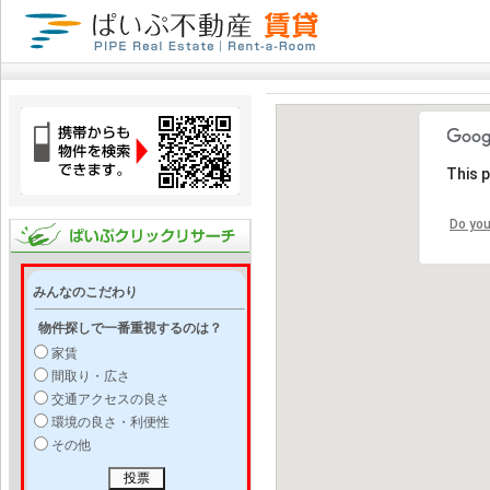
This 
Do you
みんなのこだわり
物件探しで一番重視するのは？
家賃
間取り・広さ
交通アクセスの良さ
環境の良さ・利便性
その他