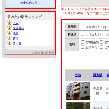
途中経過を見る
本デモページ上に設置されているGoo
ントおよびAPIキーをご用意いた
住みたい駅ランキング
1
渋谷
1
最寄駅
赤坂見附
四ッ
2
赤坂見附
2
2
池袋
2
駅徒歩
0～5分
5～10
4
新宿
4
5万円未満
5
5
四ッ谷
5
賃料
11万円台
12
08月08日15時更新
外観
最寄駅
赤坂見
港
附
坂
赤坂見
港