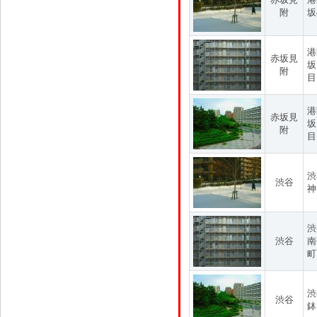
附
坂
港
赤坂見
坂
附
目
港
赤坂見
坂
附
目
渋
渋谷
神
渋
渋谷
南
町
渋
渋谷
鉢