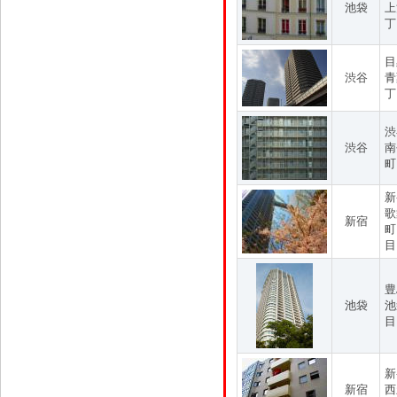
池袋
上
丁
目
渋谷
青
丁
渋
渋谷
南
町
新
歌
新宿
町
目
豊
池袋
池
目
新
新宿
西