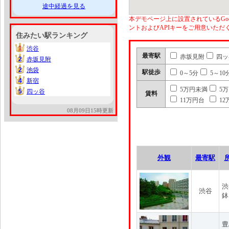
途中経過を見る
本デモページ上に設置されているGoo
ントおよびAPIキーをご用意いた
住みたい駅ランキング
1
渋谷
1
最寄駅
赤坂見附
四ッ
2
赤坂見附
2
2
池袋
2
駅徒歩
0～5分
5～10
4
新宿
4
5万円未満
5
5
四ッ谷
5
賃料
11万円台
12
08月09日15時更新
外観
最寄駅
渋
渋谷
鉢
豊