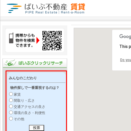
This 
Do you
みんなのこだわり
物件探しで一番重視するのは？
家賃
間取り・広さ
交通アクセスの良さ
環境の良さ・利便性
その他