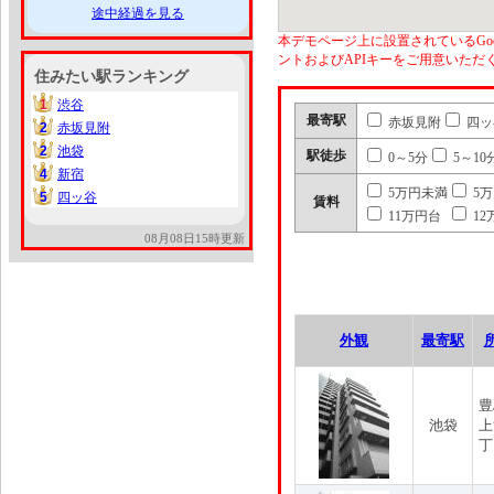
途中経過を見る
本デモページ上に設置されているGoo
ントおよびAPIキーをご用意いた
住みたい駅ランキング
1
渋谷
1
最寄駅
赤坂見附
四ッ
2
赤坂見附
2
2
池袋
2
駅徒歩
0～5分
5～10
4
新宿
4
5万円未満
5
5
四ッ谷
5
賃料
11万円台
12
08月08日15時更新
外観
最寄駅
豊
池袋
上
丁