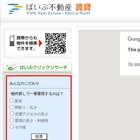
This 
Do you
みんなのこだわり
物件探しで一番重視するのは？
家賃
間取り・広さ
交通アクセスの良さ
環境の良さ・利便性
その他