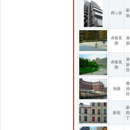
新
四ッ谷
坂
赤坂見
港
附
坂
港
赤坂見
坂
附
目
豊
池袋
池
目
新
新宿
西
丁