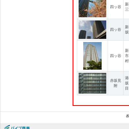
新
四ッ谷
三
新
四ッ谷
坂
新
四ッ谷
市
村
港
赤坂見
坂
附
目