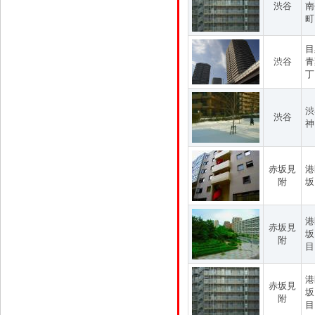
渋谷
南
町
目
渋谷
青
丁
渋
渋谷
神
赤坂見
港
附
坂
港
赤坂見
坂
附
目
港
赤坂見
坂
附
目