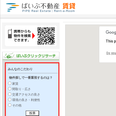
This 
Do you
みんなのこだわり
物件探しで一番重視するのは？
家賃
間取り・広さ
交通アクセスの良さ
環境の良さ・利便性
その他