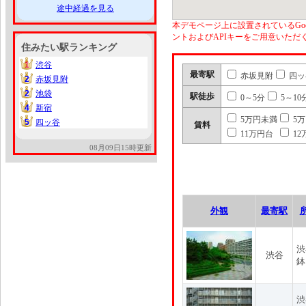
途中経過を見る
本デモページ上に設置されているGoo
ントおよびAPIキーをご用意いた
住みたい駅ランキング
1
渋谷
1
最寄駅
赤坂見附
四ッ
2
赤坂見附
2
2
池袋
2
駅徒歩
0～5分
5～10
4
新宿
4
5万円未満
5
5
四ッ谷
5
賃料
11万円台
12
08月09日15時更新
外観
最寄駅
渋
渋谷
鉢
渋