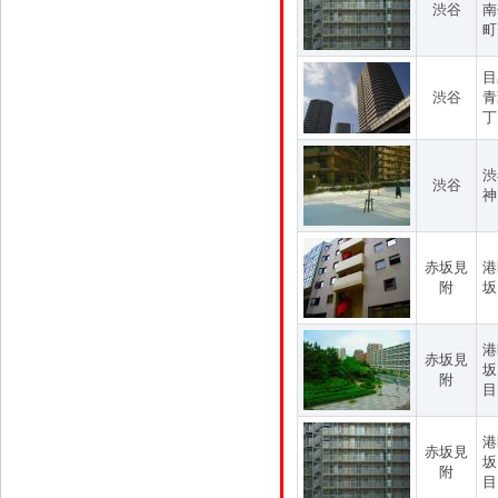
渋谷
南
町
目
渋谷
青
丁
渋
渋谷
神
赤坂見
港
附
坂
港
赤坂見
坂
附
目
港
赤坂見
坂
附
目