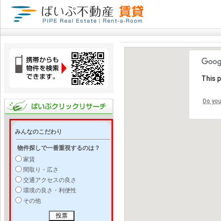
This 
Do you
みんなのこだわり
物件探しで一番重視するのは？
家賃
間取り・広さ
交通アクセスの良さ
環境の良さ・利便性
その他