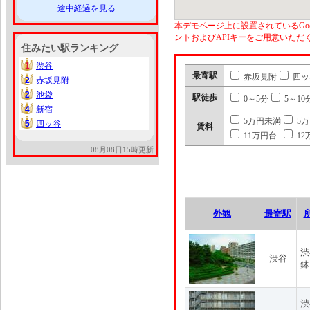
途中経過を見る
本デモページ上に設置されているGoo
ントおよびAPIキーをご用意いた
住みたい駅ランキング
1
渋谷
1
最寄駅
赤坂見附
四ッ
2
赤坂見附
2
2
池袋
2
駅徒歩
0～5分
5～10
4
新宿
4
5万円未満
5
5
四ッ谷
5
賃料
11万円台
12
08月08日15時更新
外観
最寄駅
渋
渋谷
鉢
渋