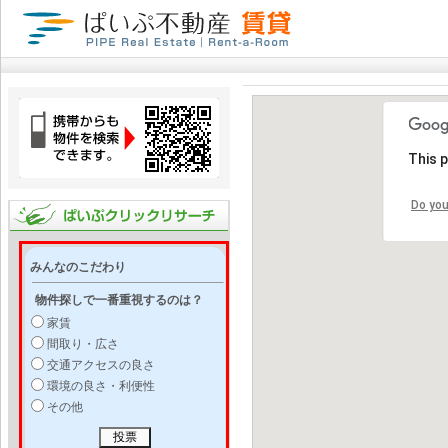
This 
Do you
みんなのこだわり
物件探しで一番重視するのは？
家賃
間取り・広さ
交通アクセスの良さ
環境の良さ・利便性
その他