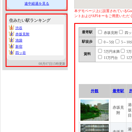
途中経過を見る
本デモページ上に設置されているGoo
ントおよびAPIキーをご用意いた
住みたい駅ランキング
1
渋谷
1
最寄駅
赤坂見附
四ッ
2
赤坂見附
2
2
池袋
2
駅徒歩
0～5分
5～10
4
新宿
4
5万円未満
5
5
四ッ谷
5
賃料
11万円台
12
08月07日15時更新
外観
最寄駅
港
赤坂見
坂
附
目
港
赤坂見