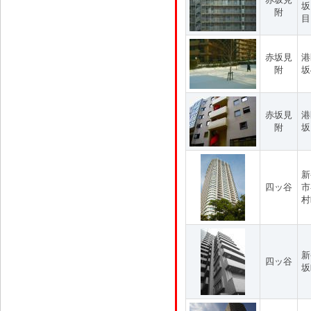
坂
附
目
赤坂見
港
附
坂
赤坂見
港
附
坂
新
四ッ谷
市
村
新
四ッ谷
坂