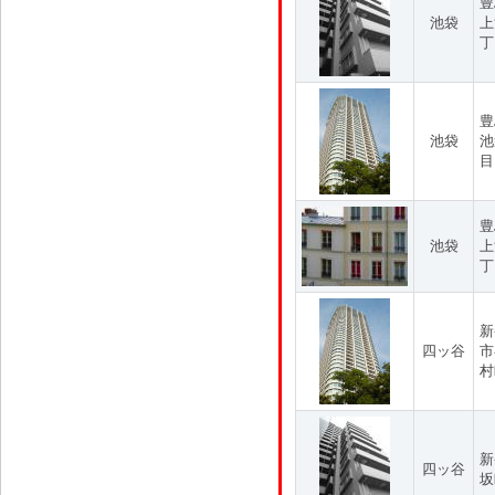
豊
池袋
上
丁
豊
池袋
池
目
豊
池袋
上
丁
新
四ッ谷
市
村
新
四ッ谷
坂