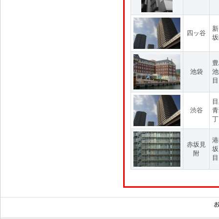
新
四ッ谷
坂
豊
池袋
池
目
目
渋谷
青
丁
港
赤坂見
坂
附
目