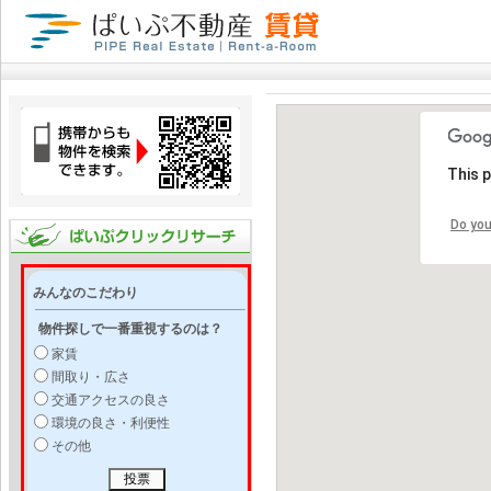
This 
Do you
みんなのこだわり
物件探しで一番重視するのは？
家賃
間取り・広さ
交通アクセスの良さ
環境の良さ・利便性
その他