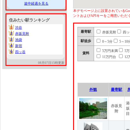
途中経過を見る
本デモページ上に設置されているGoo
ントおよびAPIキーをご用意いた
住みたい駅ランキング
1
渋谷
1
最寄駅
赤坂見附
四ッ
2
赤坂見附
2
2
池袋
2
駅徒歩
0～5分
5～10
4
新宿
4
5万円未満
5
5
四ッ谷
5
賃料
11万円台
12
08月07日15時更新
外観
最寄駅
港
赤坂見
坂
附
目