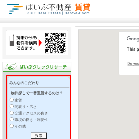
This 
Do you
みんなのこだわり
物件探しで一番重視するのは？
家賃
間取り・広さ
交通アクセスの良さ
環境の良さ・利便性
その他