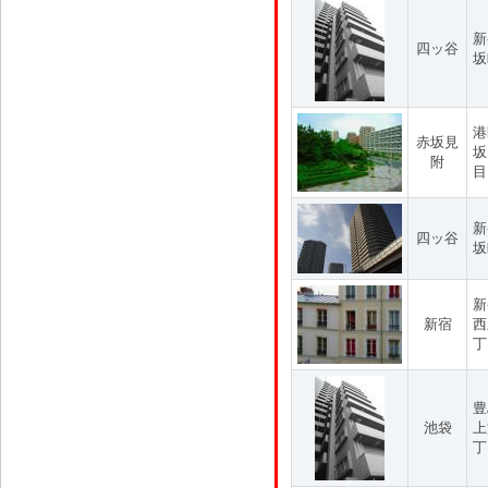
新
四ッ谷
坂
港
赤坂見
坂
附
目
新
四ッ谷
坂
新
新宿
西
丁
豊
池袋
上
丁