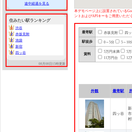
途中経過を見る
本デモページ上に設置されているGoo
ントおよびAPIキーをご用意いた
住みたい駅ランキング
1
渋谷
1
最寄駅
赤坂見附
四ッ
2
赤坂見附
2
2
池袋
2
駅徒歩
0～5分
5～10
4
新宿
4
5万円未満
5
5
四ッ谷
5
賃料
11万円台
12
08月08日15時更新
外観
最寄駅
新
四ッ谷
市
村