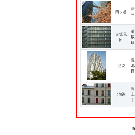
新
四ッ谷
三
港
赤坂見
坂
附
目
豊
池袋
池
目
豊
池袋
上
丁