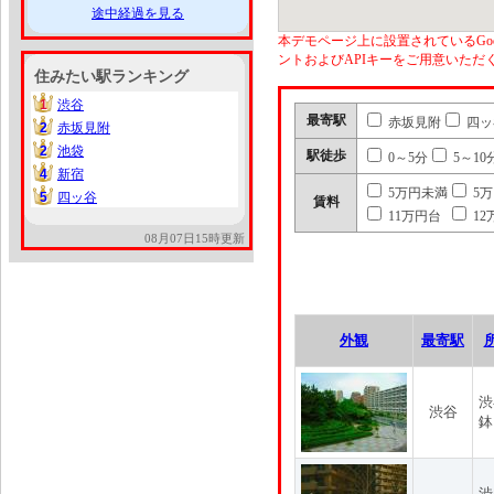
途中経過を見る
本デモページ上に設置されているGoo
ントおよびAPIキーをご用意いた
住みたい駅ランキング
1
渋谷
1
最寄駅
赤坂見附
四ッ
2
赤坂見附
2
2
池袋
2
駅徒歩
0～5分
5～10
4
新宿
4
5万円未満
5
5
四ッ谷
5
賃料
11万円台
12
08月07日15時更新
外観
最寄駅
渋
渋谷
鉢
渋