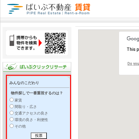
This 
Do you
みんなのこだわり
物件探しで一番重視するのは？
家賃
間取り・広さ
交通アクセスの良さ
環境の良さ・利便性
その他