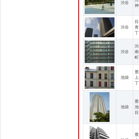
渋谷
神
目
渋谷
青
丁
渋
渋谷
南
町
豊
池袋
上
丁
豊
池袋
池
目
豊