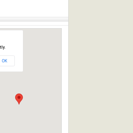
ly.
OK