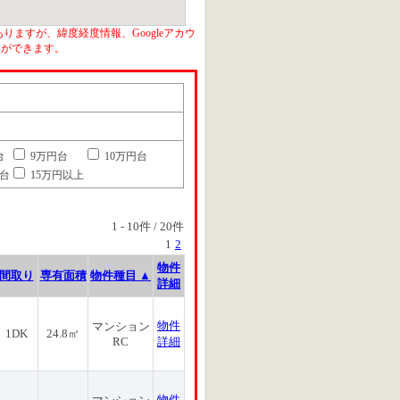
りますが、緯度経度情報、Googleアカウ
とができます。
台
9万円台
10万円台
円台
15万円以上
1
-
10
件 /
20
件
1
2
物件
間取り
専有面積
物件種目 ▲
詳細
物件
マンション
1DK
24.8㎡
RC
詳細
物件