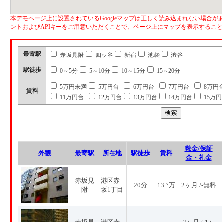
本デモページ上に設置されているGoogleマップは正しく読み込まれない場合があ
ントおよびAPIキーをご用意いただくことで、ページ上にマップを表示するこ
最寄駅
赤坂見附
四ッ谷
新宿
池袋
渋谷
駅徒歩
0～5分
5～10分
10～15分
15～20分
5万円未満
5万円台
6万円台
7万円台
8万円
賃料
11万円台
12万円台
13万円台
14万円台
15万
敷金/保証
外観
最寄駅
所在地
駅徒歩
賃料
金・礼金
赤坂見
港区赤
20分
13.7万
2ヶ月 /-無料
附
坂1丁目
赤坂見
港区赤
2ヶ月 /-1ヶ