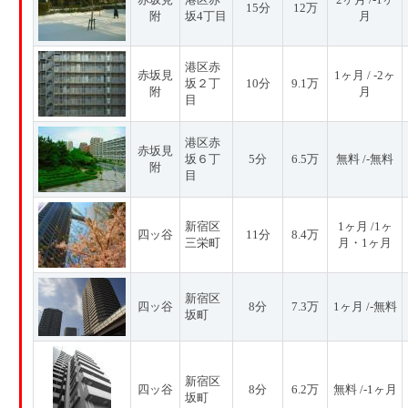
15分
12万
附
坂4丁目
月
港区赤
赤坂見
1ヶ月 / -2ヶ
坂２丁
10分
9.1万
附
月
目
港区赤
赤坂見
坂６丁
5分
6.5万
無料 /-無料
附
目
新宿区
1ヶ月 /1ヶ
四ッ谷
11分
8.4万
三栄町
月・1ヶ月
新宿区
四ッ谷
8分
7.3万
1ヶ月 /-無料
坂町
新宿区
四ッ谷
8分
6.2万
無料 /-1ヶ月
坂町