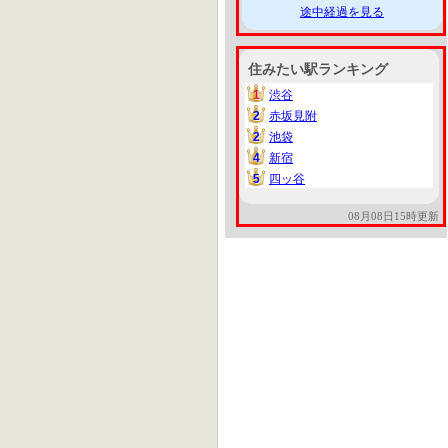
途中経過を見る
住みたい駅ランキング
1
渋谷
1
2
赤坂見附
2
2
池袋
2
4
新宿
4
5
四ッ谷
5
08月08日15時更新