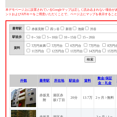
本デモページ上に設置されているGoogleマップは正しく読み込まれない場合があ
ントおよびAPIキーをご用意いただくことで、ページ上にマップを表示するこ
最寄駅
赤坂見附
四ッ谷
新宿
池袋
渋谷
駅徒歩
0～5分
5～10分
10～15分
15～20分
5万円未満
5万円台
6万円台
7万円台
8万円
賃料
11万円台
12万円台
13万円台
14万円台
15万
敷金/保証
外観
最寄駅
所在地
駅徒歩
賃料
金・礼金
赤坂見
港区赤
20分
13.7万
2ヶ月 /-無料
附
坂1丁目
赤坂見
港区赤
2ヶ月 /-1ヶ