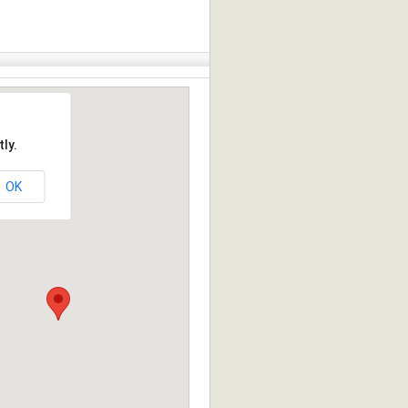
ly.
OK