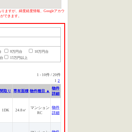
りますが、緯度経度情報、Googleアカウ
とができます。
台
9万円台
10万円台
円台
15万円以上
1
-
10
件 /
20
件
1
2
物件
間取り
専有面積
物件種目 ▲
詳細
物件
マンション
1DK
24.8㎡
RC
詳細
物件