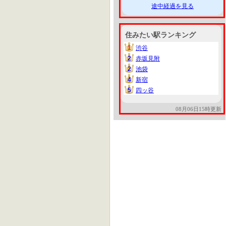
途中経過を見る
住みたい駅ランキング
1
渋谷
1
2
赤坂見附
2
2
池袋
2
4
新宿
4
5
四ッ谷
5
08月06日15時更新