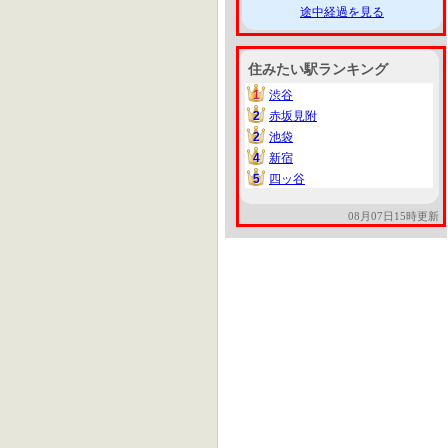
途中経過を見る
住みたい駅ランキング
1
渋谷
1
2
赤坂見附
2
2
池袋
2
4
新宿
4
5
四ッ谷
5
08月07日15時更新