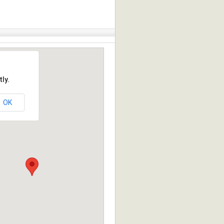
ly.
OK