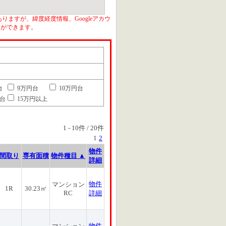
りますが、緯度経度情報、Googleアカウ
とができます。
台
9万円台
10万円台
円台
15万円以上
1
-
10
件 /
20
件
1
2
物件
間取り
専有面積
物件種目 ▲
詳細
物件
マンション
1R
30.23㎡
RC
詳細
物件