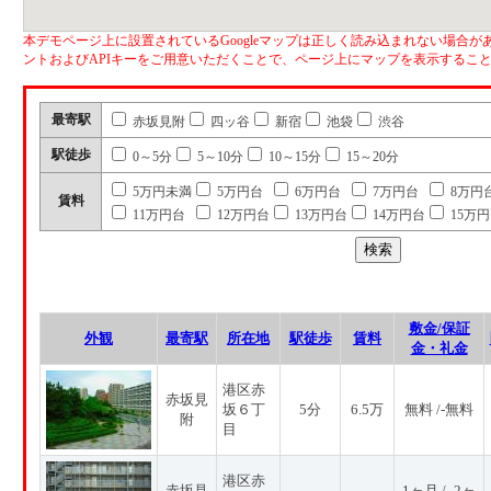
本デモページ上に設置されているGoogleマップは正しく読み込まれない場合があ
ントおよびAPIキーをご用意いただくことで、ページ上にマップを表示するこ
最寄駅
赤坂見附
四ッ谷
新宿
池袋
渋谷
駅徒歩
0～5分
5～10分
10～15分
15～20分
5万円未満
5万円台
6万円台
7万円台
8万円
賃料
11万円台
12万円台
13万円台
14万円台
15万
敷金/保証
外観
最寄駅
所在地
駅徒歩
賃料
金・礼金
港区赤
赤坂見
坂６丁
5分
6.5万
無料 /-無料
附
目
港区赤
赤坂見
1ヶ月 / -2ヶ