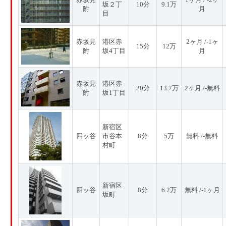
坂２丁
10分
9.1万
附
月
目
赤坂見
港区赤
2ヶ月 /-1ヶ
15分
12万
附
坂4丁目
月
赤坂見
港区赤
20分
13.7万
2ヶ月 /-無料
附
坂1丁目
新宿区
四ッ谷
市谷本
8分
5万
無料 /-無料
村町
新宿区
四ッ谷
8分
6.2万
無料 /-1ヶ月
坂町