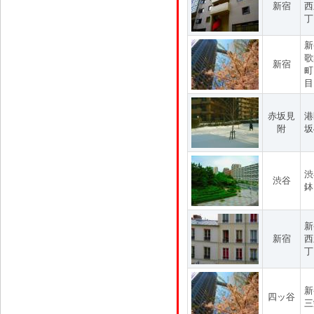
新宿
西
丁
新
歌
新宿
町
目
赤坂見
港
附
坂
渋
渋谷
鉢
新
新宿
西
丁
新
四ッ谷
三