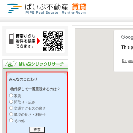
This 
Do you
みんなのこだわり
物件探しで一番重視するのは？
家賃
間取り・広さ
交通アクセスの良さ
環境の良さ・利便性
その他