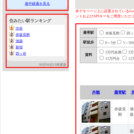
途中経過を見る
本デモページ上に設置されているGoo
ントおよびAPIキーをご用意いた
住みたい駅ランキング
1
渋谷
1
最寄駅
赤坂見附
四ッ
2
赤坂見附
2
2
池袋
2
駅徒歩
0～5分
5～10
4
新宿
4
5万円未満
5
5
四ッ谷
5
賃料
11万円台
12
08月06日15時更新
外観
最寄駅
赤坂見
港
附
坂
新