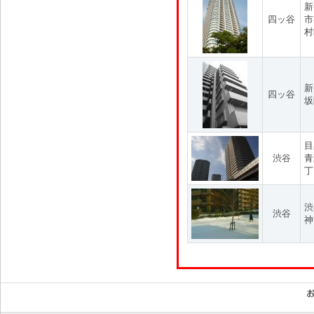
新
四ッ谷
市
村
新
四ッ谷
坂
目
渋谷
青
丁
渋
渋谷
神