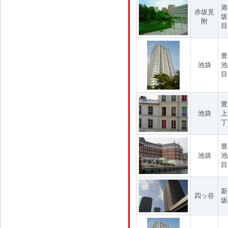
港
赤坂見
坂
附
目
豊
池袋
池
目
豊
池袋
上
丁
豊
池袋
池
目
新
四ッ谷
坂