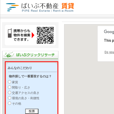
This 
Do you
みんなのこだわり
物件探しで一番重視するのは？
家賃
間取り・広さ
交通アクセスの良さ
環境の良さ・利便性
その他