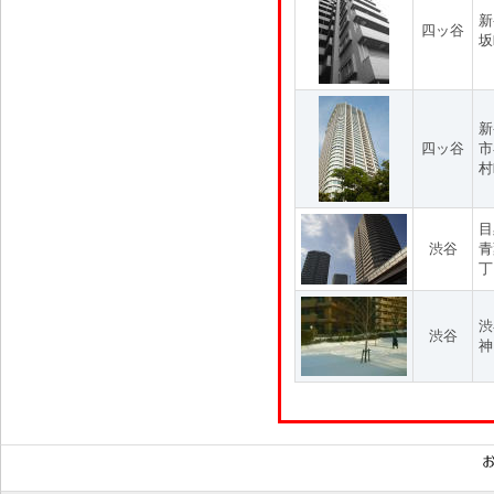
新
四ッ谷
坂
新
四ッ谷
市
村
目
渋谷
青
丁
渋
渋谷
神