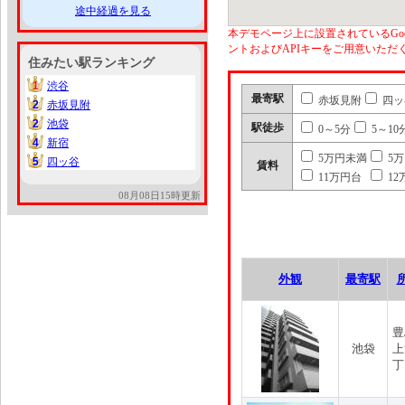
途中経過を見る
本デモページ上に設置されているGoo
ントおよびAPIキーをご用意いた
住みたい駅ランキング
1
渋谷
1
最寄駅
赤坂見附
四ッ
2
赤坂見附
2
2
池袋
2
駅徒歩
0～5分
5～10
4
新宿
4
5万円未満
5
5
四ッ谷
5
賃料
11万円台
12
08月08日15時更新
外観
最寄駅
豊
池袋
上
丁