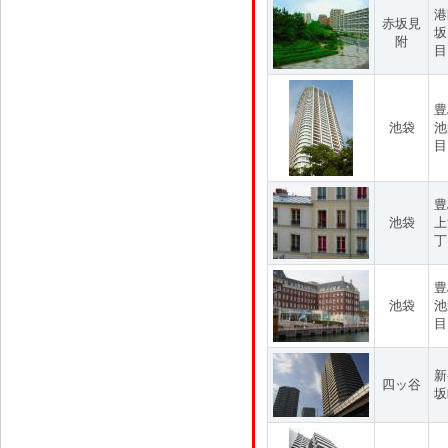
港
赤坂見
坂
附
目
豊
池袋
池
目
豊
池袋
上
丁
豊
池袋
池
目
新
四ッ谷
坂