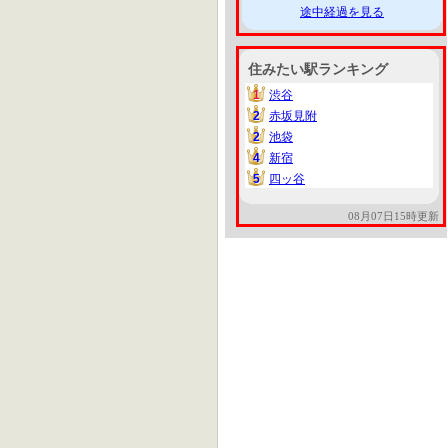
途中経過を見る
住みたい駅ランキング
1
渋谷
1
2
赤坂見附
2
2
池袋
2
4
新宿
4
5
四ッ谷
5
08月07日15時更新