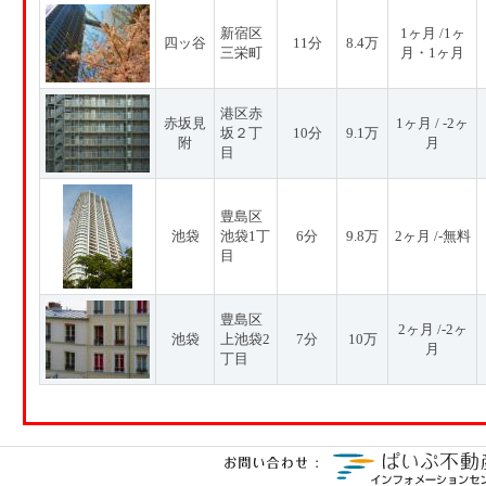
新宿区
1ヶ月 /1ヶ
四ッ谷
11分
8.4万
三栄町
月・1ヶ月
港区赤
赤坂見
1ヶ月 / -2ヶ
坂２丁
10分
9.1万
附
月
目
豊島区
池袋
池袋1丁
6分
9.8万
2ヶ月 /-無料
目
豊島区
2ヶ月 /-2ヶ
池袋
上池袋2
7分
10万
月
丁目