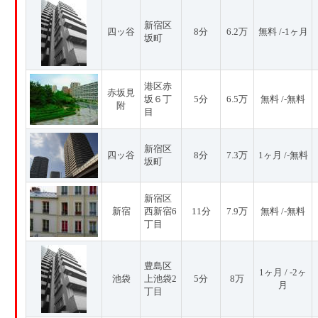
新宿区
四ッ谷
8分
6.2万
無料 /-1ヶ月
坂町
港区赤
赤坂見
坂６丁
5分
6.5万
無料 /-無料
附
目
新宿区
四ッ谷
8分
7.3万
1ヶ月 /-無料
坂町
新宿区
新宿
西新宿6
11分
7.9万
無料 /-無料
丁目
豊島区
1ヶ月 / -2ヶ
池袋
上池袋2
5分
8万
月
丁目