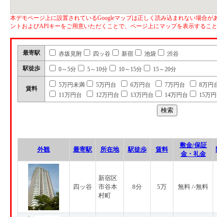
本デモページ上に設置されているGoogleマップは正しく読み込まれない場合があ
ントおよびAPIキーをご用意いただくことで、ページ上にマップを表示するこ
最寄駅
赤坂見附
四ッ谷
新宿
池袋
渋谷
駅徒歩
0～5分
5～10分
10～15分
15～20分
5万円未満
5万円台
6万円台
7万円台
8万円
賃料
11万円台
12万円台
13万円台
14万円台
15万
敷金/保証
外観
最寄駅
所在地
駅徒歩
賃料
金・礼金
新宿区
四ッ谷
市谷本
8分
5万
無料 /-無料
村町