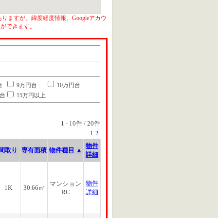
りますが、緯度経度情報、Googleアカウ
とができます。
台
9万円台
10万円台
円台
15万円以上
1
-
10
件 /
20
件
1
2
物件
間取り
専有面積
物件種目 ▲
詳細
物件
マンション
1K
30.66㎡
RC
詳細