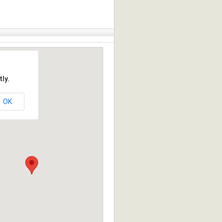
ly.
OK