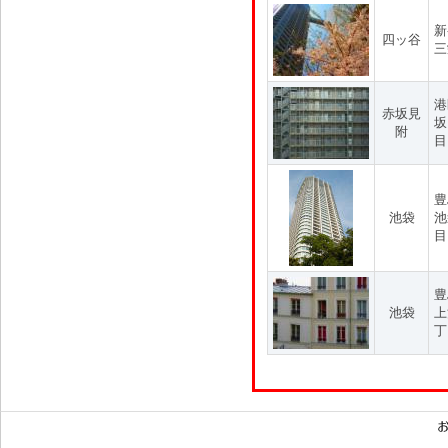
新
四ッ谷
三
港
赤坂見
坂
附
目
豊
池袋
池
目
豊
池袋
上
丁