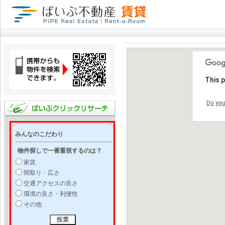
This 
Do you
みんなのこだわり
物件探しで一番重視するのは？
家賃
間取り・広さ
交通アクセスの良さ
環境の良さ・利便性
その他