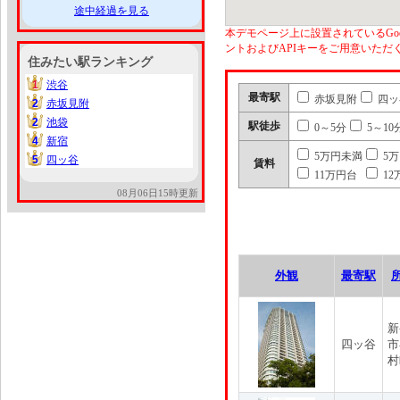
途中経過を見る
本デモページ上に設置されているGoo
ントおよびAPIキーをご用意いた
住みたい駅ランキング
1
渋谷
1
最寄駅
赤坂見附
四ッ
2
赤坂見附
2
2
池袋
2
駅徒歩
0～5分
5～10
4
新宿
4
5万円未満
5
5
四ッ谷
5
賃料
11万円台
12
08月06日15時更新
外観
最寄駅
新
四ッ谷
市
村