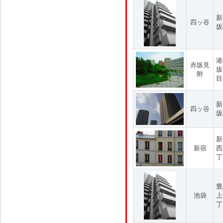
新
四ッ谷
坂
港
赤坂見
坂
附
目
新
四ッ谷
坂
新
新宿
西
丁
豊
池袋
上
丁