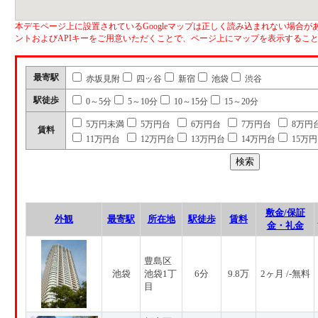
本デモページ上に設置されているGoogleマップは正しく読み込まれない場合があ
ントおよびAPIキーをご用意いただくことで、ページ上にマップを表示するこ
最寄駅
赤坂見附
四ッ谷
新宿
池袋
渋谷
駅徒歩
0～5分
5～10分
10～15分
15～20分
5万円未満
5万円台
6万円台
7万円台
8万円
賃料
11万円台
12万円台
13万円台
14万円台
15万
敷金/保証
外観
最寄駅
所在地
駅徒歩
賃料
金・礼金
豊島区
池袋
池袋1丁
6分
9.8万
2ヶ月 /-無料
目