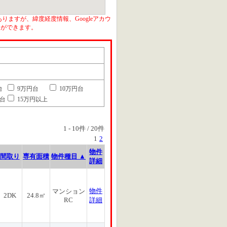
りますが、緯度経度情報、Googleアカウ
とができます。
台
9万円台
10万円台
円台
15万円以上
1
-
10
件 /
20
件
1
2
物件
間取り
専有面積
物件種目 ▲
詳細
物件
マンション
2DK
24.8㎡
RC
詳細