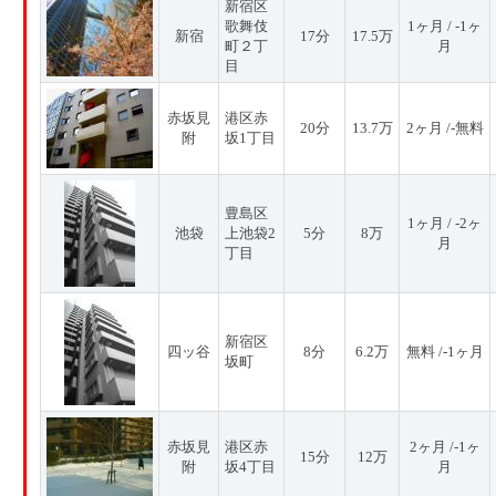
新宿区
歌舞伎
1ヶ月 / -1ヶ
新宿
17分
17.5万
町２丁
月
目
赤坂見
港区赤
20分
13.7万
2ヶ月 /-無料
附
坂1丁目
豊島区
1ヶ月 / -2ヶ
池袋
上池袋2
5分
8万
月
丁目
新宿区
四ッ谷
8分
6.2万
無料 /-1ヶ月
坂町
赤坂見
港区赤
2ヶ月 /-1ヶ
15分
12万
附
坂4丁目
月