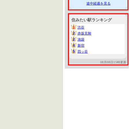
途中経過を見る
住みたい駅ランキング
1
渋谷
1
2
赤坂見附
2
2
池袋
2
4
新宿
4
5
四ッ谷
5
08月08日15時更新