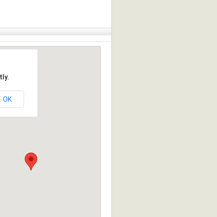
ly.
OK