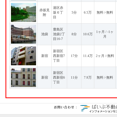
港区赤
赤坂見
坂６丁
5分
6.5万
無料 /-無料
附
目
豊島区
1ヶ月 / -1ヶ
池袋
池袋2丁
8分
10.6万
月
目16-7
新宿区
新宿
西新宿7
17分
11.4万
2ヶ月 /-無料
丁目
新宿区
新宿
西新宿6
11分
7.9万
無料 /-無料
丁目