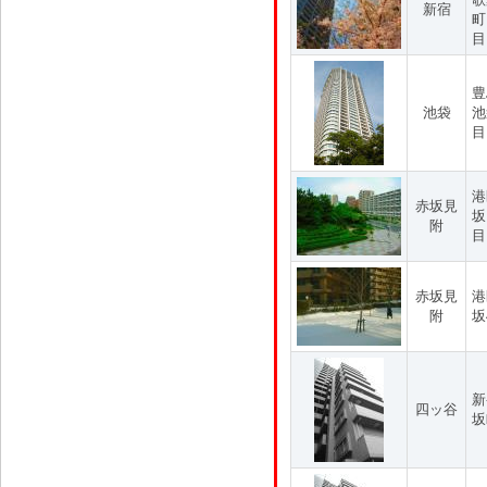
新宿
町
目
豊
池袋
池
目
港
赤坂見
坂
附
目
赤坂見
港
附
坂
新
四ッ谷
坂