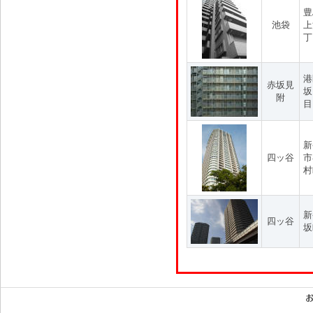
豊
池袋
上
丁
港
赤坂見
坂
附
目
新
四ッ谷
市
村
新
四ッ谷
坂