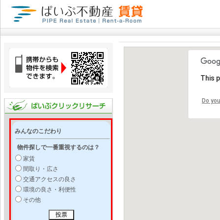
This 
Do you
みんなのこだわり
物件探しで一番重視するのは？
家賃
間取り・広さ
交通アクセスの良さ
環境の良さ・利便性
その他