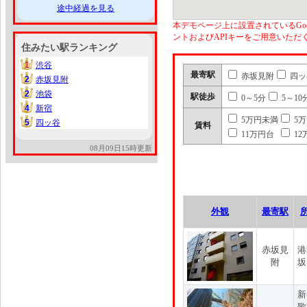
途中経過を見る
本デモページ上に設置されているGoo
ントおよびAPIキーをご用意いた
住みたい駅ランキング
1
渋谷
1
最寄駅
赤坂見附
四ッ
2
赤坂見附
2
2
池袋
2
駅徒歩
0～5分
5～10
4
新宿
4
5万円未満
5
5
四ッ谷
5
賃料
11万円台
12
08月09日15時更新
外観
最寄駅
赤坂見
港
附
坂
新
歌