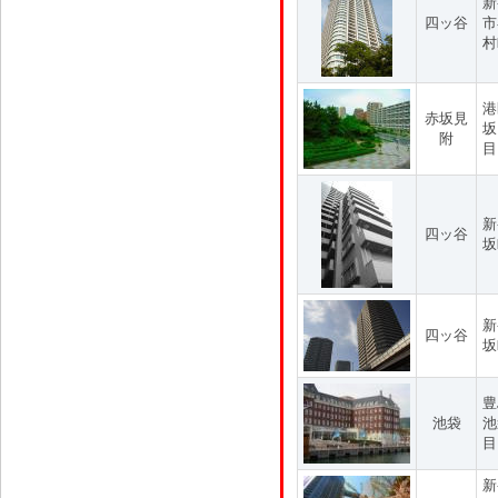
新
四ッ谷
市
村
港
赤坂見
坂
附
目
新
四ッ谷
坂
新
四ッ谷
坂
豊
池袋
池
目
新