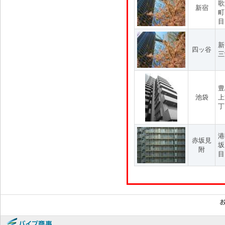
歌
新宿
町
目
新
四ッ谷
三
豊
池袋
上
丁
港
赤坂見
坂
附
目