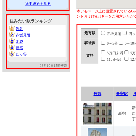
途中経過を見る
本デモページ上に設置されているGoo
ントおよびAPIキーをご用意いた
住みたい駅ランキング
1
渋谷
1
最寄駅
赤坂見附
四ッ
2
赤坂見附
2
2
池袋
2
駅徒歩
0～5分
5～10
4
新宿
4
5万円未満
5
5
四ッ谷
5
賃料
11万円台
12
08月10日15時更新
外観
最寄駅
新
新宿
西
丁