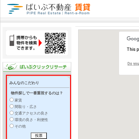
This 
Do you
みんなのこだわり
物件探しで一番重視するのは？
家賃
間取り・広さ
交通アクセスの良さ
環境の良さ・利便性
その他