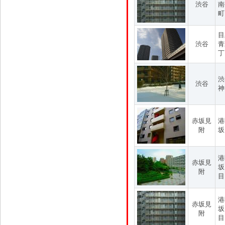
渋谷
南
町
目
渋谷
青
丁
渋
渋谷
神
赤坂見
港
附
坂
港
赤坂見
坂
附
目
港
赤坂見
坂
附
目