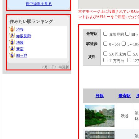
途中経過を見る
本デモページ上に設置されているGoo
ントおよびAPIキーをご用意いた
住みたい駅ランキング
1
渋谷
1
最寄駅
赤坂見附
四ッ
2
赤坂見附
2
2
池袋
2
駅徒歩
0～5分
5～10
4
新宿
4
5万円未満
5
5
四ッ谷
5
賃料
11万円台
12
08月06日15時更新
外観
最寄駅
渋
渋谷
鉢
渋