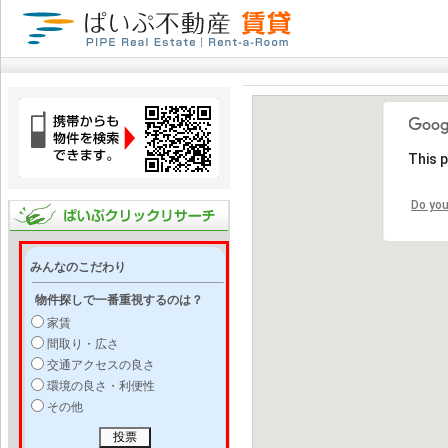
This 
Do you
みんなのこだわり
物件探しで一番重視するのは？
家賃
間取り・広さ
交通アクセスの良さ
環境の良さ・利便性
その他