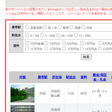
本デモページ上に設置されているGoogleマップは正しく読み込まれない場合があ
ントおよびAPIキーをご用意いただくことで、ページ上にマップを表示するこ
最寄駅
赤坂見附
四ッ谷
新宿
池袋
渋谷
駅徒歩
0～5分
5～10分
10～15分
15～20分
5万円未満
5万円台
6万円台
7万円台
8万円
賃料
11万円台
12万円台
13万円台
14万円台
15万
敷金/保証
外観
最寄駅
所在地
駅徒歩
賃料
金・礼金
渋谷区
2ヶ月 /-2ヶ
渋谷
12分
49万
鉢山町
月
渋谷区
2ヶ月 /-1ヶ