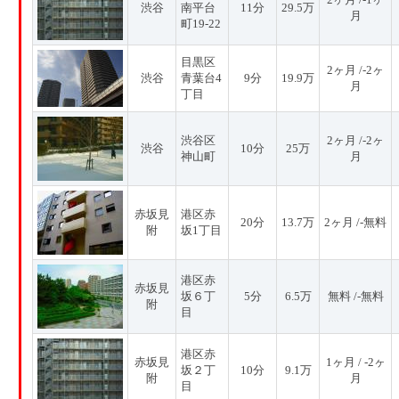
渋谷
南平台
11分
29.5万
月
町19-22
目黒区
2ヶ月 /-2ヶ
渋谷
青葉台4
9分
19.9万
月
丁目
渋谷区
2ヶ月 /-2ヶ
渋谷
10分
25万
神山町
月
赤坂見
港区赤
20分
13.7万
2ヶ月 /-無料
附
坂1丁目
港区赤
赤坂見
坂６丁
5分
6.5万
無料 /-無料
附
目
港区赤
赤坂見
1ヶ月 / -2ヶ
坂２丁
10分
9.1万
附
月
目