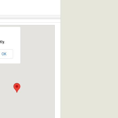
ly.
OK