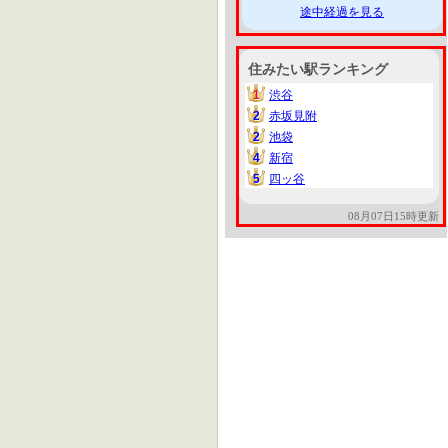
途中経過を見る
住みたい駅ランキング
1
渋谷
1
2
赤坂見附
2
2
池袋
2
4
新宿
4
5
四ッ谷
5
08月07日15時更新