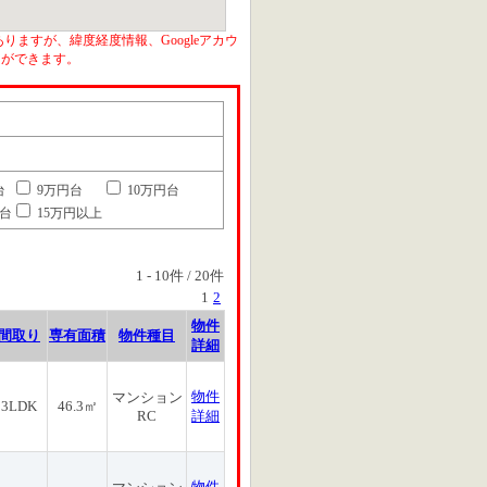
りますが、緯度経度情報、Googleアカウ
とができます。
台
9万円台
10万円台
円台
15万円以上
1
-
10
件 /
20
件
1
2
物件
間取り
専有面積
物件種目
詳細
物件
マンション
3LDK
46.3㎡
RC
詳細
物件