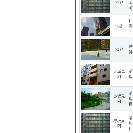
渋谷
南
町
目
渋谷
青
丁
渋
渋谷
神
赤坂見
港
附
坂
港
赤坂見
坂
附
目
港
赤坂見
坂
附
目