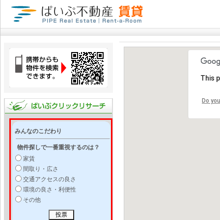
This 
Do you
みんなのこだわり
物件探しで一番重視するのは？
家賃
間取り・広さ
交通アクセスの良さ
環境の良さ・利便性
その他