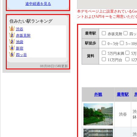
途中経過を見る
本デモページ上に設置されているGoo
ントおよびAPIキーをご用意いた
住みたい駅ランキング
1
渋谷
1
最寄駅
赤坂見附
四ッ
2
赤坂見附
2
2
池袋
2
駅徒歩
0～5分
5～10
4
新宿
4
5万円未満
5
5
四ッ谷
5
賃料
11万円台
12
08月08日15時更新
外観
最寄駅
渋
渋谷
鉢
渋