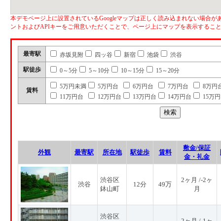
本デモページ上に設置されているGoogleマップは正しく読み込まれない場合があ
ントおよびAPIキーをご用意いただくことで、ページ上にマップを表示するこ
最寄駅
赤坂見附
四ッ谷
新宿
池袋
渋谷
駅徒歩
0～5分
5～10分
10～15分
15～20分
5万円未満
5万円台
6万円台
7万円台
8万円
賃料
11万円台
12万円台
13万円台
14万円台
15万
敷金/保証
外観
最寄駅
所在地
駅徒歩
賃料
金・礼金
渋谷区
2ヶ月 /-2ヶ
渋谷
12分
49万
鉢山町
月
渋谷区
2ヶ月 /-1ヶ