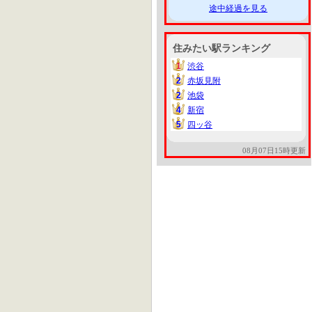
途中経過を見る
住みたい駅ランキング
1
渋谷
1
2
赤坂見附
2
2
池袋
2
4
新宿
4
5
四ッ谷
5
08月07日15時更新