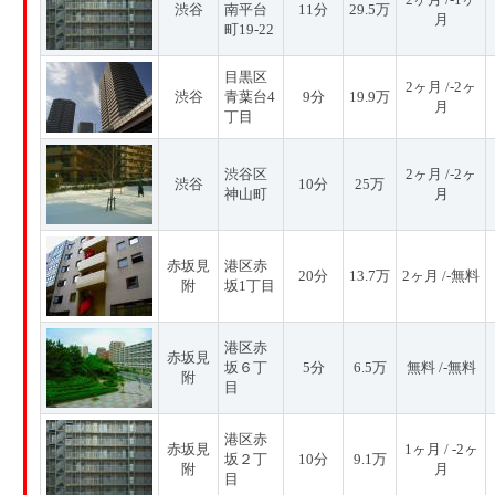
渋谷
南平台
11分
29.5万
月
町19-22
目黒区
2ヶ月 /-2ヶ
渋谷
青葉台4
9分
19.9万
月
丁目
渋谷区
2ヶ月 /-2ヶ
渋谷
10分
25万
神山町
月
赤坂見
港区赤
20分
13.7万
2ヶ月 /-無料
附
坂1丁目
港区赤
赤坂見
坂６丁
5分
6.5万
無料 /-無料
附
目
港区赤
赤坂見
1ヶ月 / -2ヶ
坂２丁
10分
9.1万
附
月
目