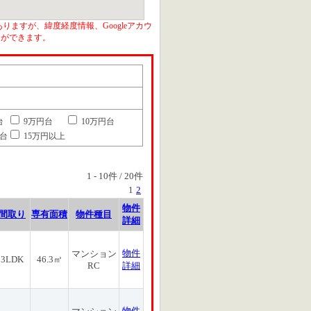
りますが、緯度経度情報、Googleアカウ
とができます。
台
9万円台
10万円台
円台
15万円以上
1
-
10
件 /
20
件
1
2
物件
間取り
専有面積
物件種目
詳細
物件
マンション
3LDK
46.3㎡
RC
詳細
物件