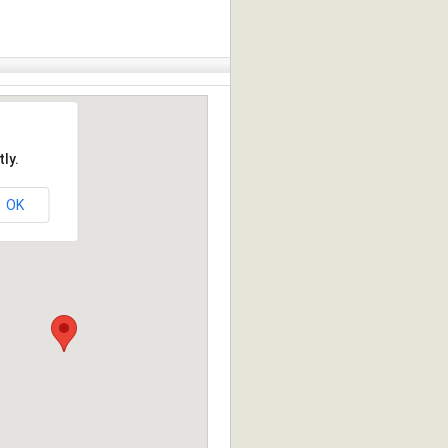
ly.
OK