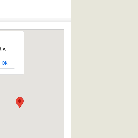
ly.
OK