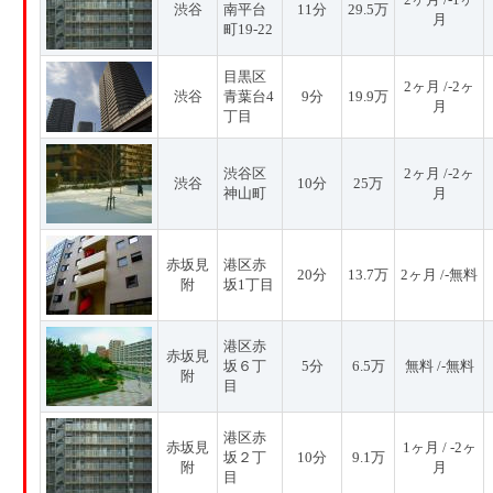
渋谷
南平台
11分
29.5万
月
町19-22
目黒区
2ヶ月 /-2ヶ
渋谷
青葉台4
9分
19.9万
月
丁目
渋谷区
2ヶ月 /-2ヶ
渋谷
10分
25万
神山町
月
赤坂見
港区赤
20分
13.7万
2ヶ月 /-無料
附
坂1丁目
港区赤
赤坂見
坂６丁
5分
6.5万
無料 /-無料
附
目
港区赤
赤坂見
1ヶ月 / -2ヶ
坂２丁
10分
9.1万
附
月
目