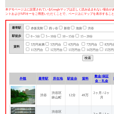
本デモページ上に設置されているGoogleマップは正しく読み込まれない場合があ
ントおよびAPIキーをご用意いただくことで、ページ上にマップを表示するこ
最寄駅
赤坂見附
四ッ谷
新宿
池袋
渋谷
駅徒歩
0～5分
5～10分
10～15分
15～20分
5万円未満
5万円台
6万円台
7万円台
8万円
賃料
11万円台
12万円台
13万円台
14万円台
15万
敷金/保証
外観
最寄駅
所在地
駅徒歩
賃料
金・礼金
渋谷区
2ヶ月 /-2ヶ
渋谷
12分
49万
鉢山町
月
渋谷区
2ヶ月 /-1ヶ