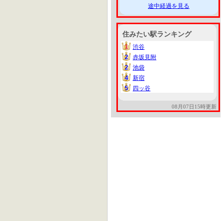
途中経過を見る
住みたい駅ランキング
1
渋谷
1
2
赤坂見附
2
2
池袋
2
4
新宿
4
5
四ッ谷
5
08月07日15時更新