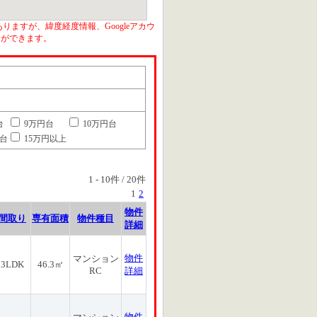
りますが、緯度経度情報、Googleアカウ
とができます。
台
9万円台
10万円台
円台
15万円以上
1
-
10
件 /
20
件
1
2
物件
間取り
専有面積
物件種目
詳細
物件
マンション
3LDK
46.3㎡
RC
詳細
物件