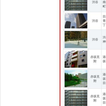
渋谷
南
町
目
渋谷
青
丁
渋
渋谷
神
赤坂見
港
附
坂
港
赤坂見
坂
附
目
港
赤坂見
坂
附
目