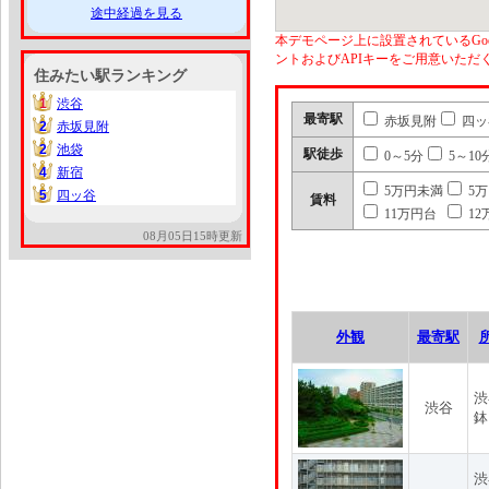
途中経過を見る
本デモページ上に設置されているGoo
ントおよびAPIキーをご用意いた
住みたい駅ランキング
1
渋谷
1
最寄駅
赤坂見附
四ッ
2
赤坂見附
2
2
池袋
2
駅徒歩
0～5分
5～10
4
新宿
4
5万円未満
5
5
四ッ谷
5
賃料
11万円台
12
08月05日15時更新
外観
最寄駅
渋
渋谷
鉢
渋