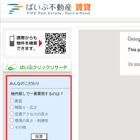
This 
Do you
みんなのこだわり
物件探しで一番重視するのは？
家賃
間取り・広さ
交通アクセスの良さ
環境の良さ・利便性
その他