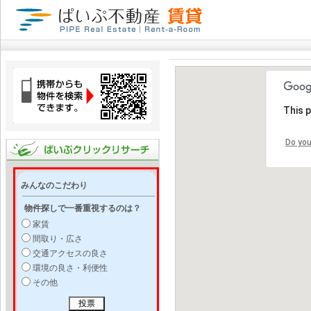
This 
Do you
みんなのこだわり
物件探しで一番重視するのは？
家賃
間取り・広さ
交通アクセスの良さ
環境の良さ・利便性
その他