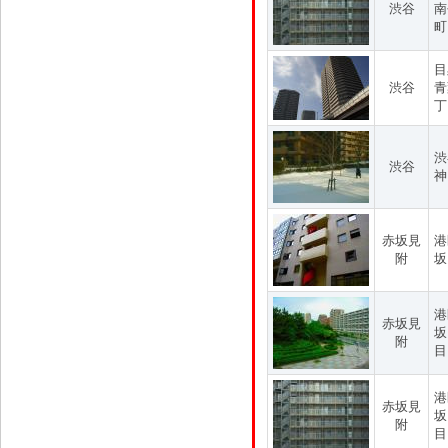
渋谷
南
町
目
渋谷
青
丁
渋
渋谷
神
赤坂見
港
附
坂
港
赤坂見
坂
附
目
港
赤坂見
坂
附
目