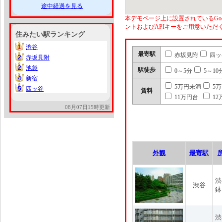
途中経過を見る
本デモページ上に設置されているGoo
ントおよびAPIキーをご用意いた
住みたい駅ランキング
1
渋谷
1
最寄駅
赤坂見附
四ッ
2
赤坂見附
2
2
池袋
2
駅徒歩
0～5分
5～10
4
新宿
4
5万円未満
5
5
四ッ谷
5
賃料
11万円台
12
08月07日15時更新
外観
最寄駅
渋
渋谷
鉢
渋