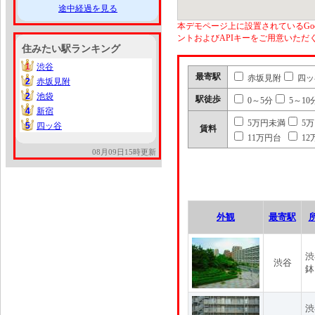
途中経過を見る
本デモページ上に設置されているGoo
ントおよびAPIキーをご用意いた
住みたい駅ランキング
1
渋谷
1
最寄駅
赤坂見附
四ッ
2
赤坂見附
2
2
池袋
2
駅徒歩
0～5分
5～10
4
新宿
4
5万円未満
5
5
四ッ谷
5
賃料
11万円台
12
08月09日15時更新
外観
最寄駅
渋
渋谷
鉢
渋