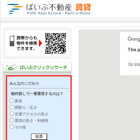
This 
Do you
みんなのこだわり
物件探しで一番重視するのは？
家賃
間取り・広さ
交通アクセスの良さ
環境の良さ・利便性
その他