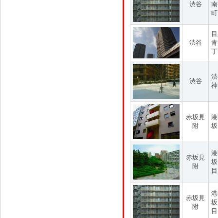
渋谷
南
町
目
渋谷
青
丁
渋
渋谷
神
赤坂見
港
附
坂
港
赤坂見
坂
附
目
港
赤坂見
坂
附
目