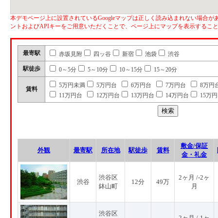
本デモページ上に設置されているGoogleマップは正しく読み込まれない場合があ
ントおよびAPIキーをご用意いただくことで、ページ上にマップを表示するこ
最寄駅
赤坂見附
四ッ谷
新宿
池袋
渋谷
駅徒歩
0～5分
5～10分
10～15分
15～20分
5万円未満
5万円台
6万円台
7万円台
8万円
賃料
11万円台
12万円台
13万円台
14万円台
15万
敷金/保証
外観
最寄駅
所在地
駅徒歩
賃料
金・礼金
渋谷区
2ヶ月 /-2ヶ
渋谷
12分
49万
鉢山町
月
渋谷区
2ヶ月 /-1ヶ