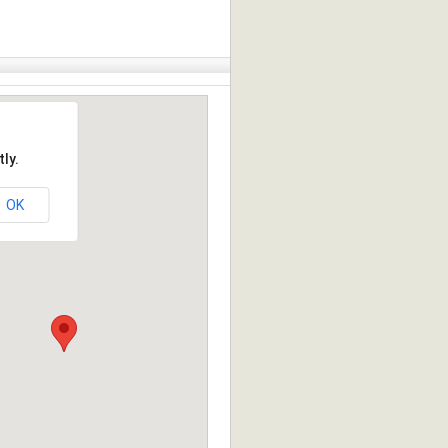
ly.
OK