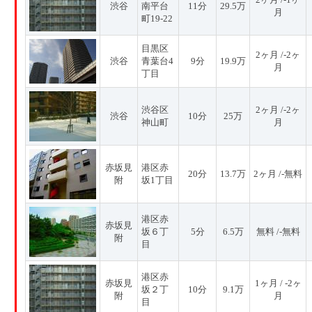
渋谷
南平台
11分
29.5万
月
町19-22
目黒区
2ヶ月 /-2ヶ
渋谷
青葉台4
9分
19.9万
月
丁目
渋谷区
2ヶ月 /-2ヶ
渋谷
10分
25万
神山町
月
赤坂見
港区赤
20分
13.7万
2ヶ月 /-無料
附
坂1丁目
港区赤
赤坂見
坂６丁
5分
6.5万
無料 /-無料
附
目
港区赤
赤坂見
1ヶ月 / -2ヶ
坂２丁
10分
9.1万
附
月
目