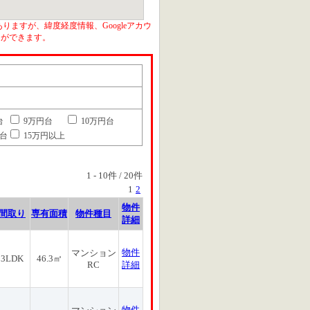
りますが、緯度経度情報、Googleアカウ
とができます。
台
9万円台
10万円台
円台
15万円以上
1
-
10
件 /
20
件
1
2
物件
間取り
専有面積
物件種目
詳細
物件
マンション
3LDK
46.3㎡
RC
詳細
物件