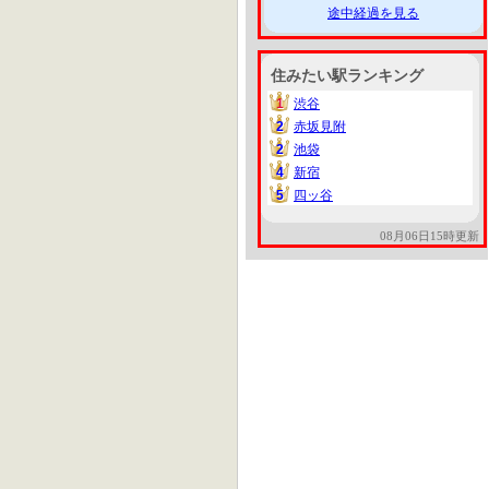
途中経過を見る
住みたい駅ランキング
1
渋谷
1
2
赤坂見附
2
2
池袋
2
4
新宿
4
5
四ッ谷
5
08月06日15時更新