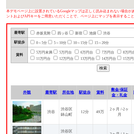
本デモページ上に設置されているGoogleマップは正しく読み込まれない場合があ
ントおよびAPIキーをご用意いただくことで、ページ上にマップを表示するこ
最寄駅
赤坂見附
四ッ谷
新宿
池袋
渋谷
駅徒歩
0～5分
5～10分
10～15分
15～20分
5万円未満
5万円台
6万円台
7万円台
8万円
賃料
11万円台
12万円台
13万円台
14万円台
15万
敷金/保証
外観
最寄駅
所在地
駅徒歩
賃料
金・礼金
渋谷区
2ヶ月 /-2ヶ
渋谷
12分
49万
鉢山町
月
渋谷区
2ヶ月 /-1ヶ