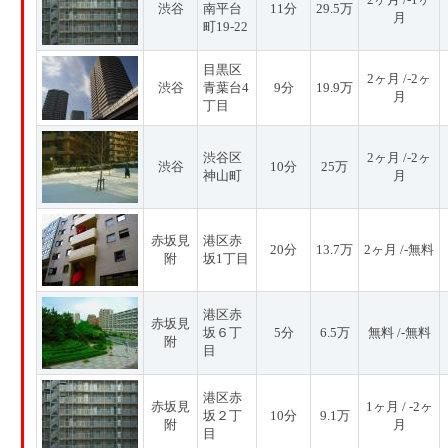
渋谷
南平台
11分
29.5万
月
町19-22
目黒区
2ヶ月 /-2ヶ
渋谷
青葉台4
9分
19.9万
月
丁目
渋谷区
2ヶ月 /-2ヶ
渋谷
10分
25万
神山町
月
赤坂見
港区赤
20分
13.7万
2ヶ月 /-無料
附
坂1丁目
港区赤
赤坂見
坂６丁
5分
6.5万
無料 /-無料
附
目
港区赤
赤坂見
1ヶ月 / -2ヶ
坂２丁
10分
9.1万
附
月
目