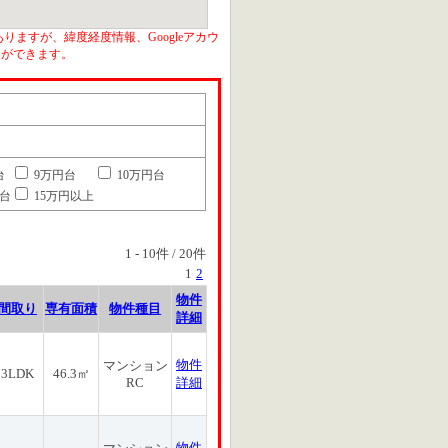
りますが、緯度経度情報、Googleアカウ
とができます。
台
9万円台
10万円台
円台
15万円以上
1
-
10
件 /
20
件
1
2
物件
間取り
専有面積
物件種目
詳細
物件
マンション
3LDK
46.3㎡
RC
詳細
物件