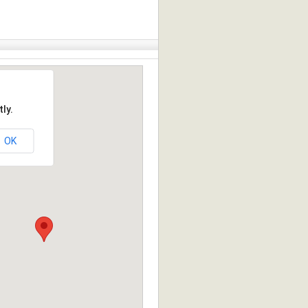
ly.
OK