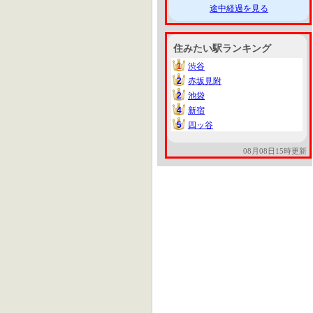
途中経過を見る
住みたい駅ランキング
1
渋谷
1
2
赤坂見附
2
2
池袋
2
4
新宿
4
5
四ッ谷
5
08月08日15時更新