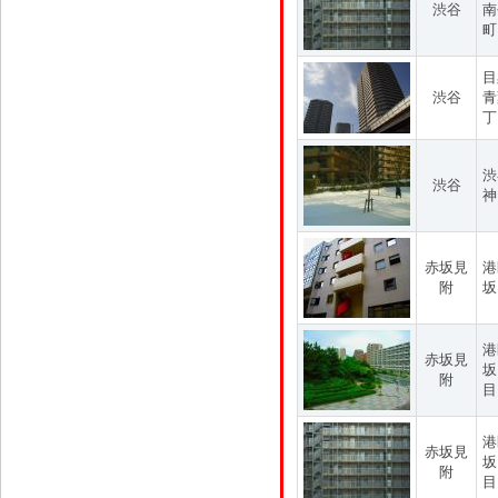
渋谷
南
町
目
渋谷
青
丁
渋
渋谷
神
赤坂見
港
附
坂
港
赤坂見
坂
附
目
港
赤坂見
坂
附
目