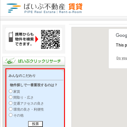
This 
Do you
みんなのこだわり
物件探しで一番重視するのは？
家賃
間取り・広さ
交通アクセスの良さ
環境の良さ・利便性
その他