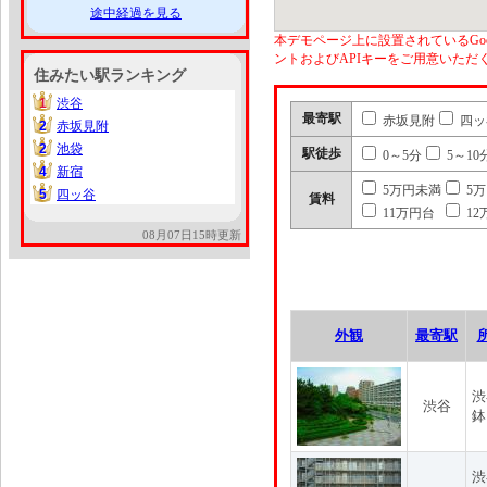
途中経過を見る
本デモページ上に設置されているGoo
ントおよびAPIキーをご用意いた
住みたい駅ランキング
1
渋谷
1
最寄駅
赤坂見附
四ッ
2
赤坂見附
2
2
池袋
2
駅徒歩
0～5分
5～10
4
新宿
4
5万円未満
5
5
四ッ谷
5
賃料
11万円台
12
08月07日15時更新
外観
最寄駅
渋
渋谷
鉢
渋