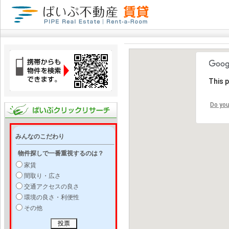
This 
Do you
みんなのこだわり
物件探しで一番重視するのは？
家賃
間取り・広さ
交通アクセスの良さ
環境の良さ・利便性
その他