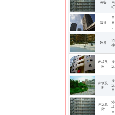
渋谷
南
町
目
渋谷
青
丁
渋
渋谷
神
赤坂見
港
附
坂
港
赤坂見
坂
附
目
港
赤坂見
坂
附
目