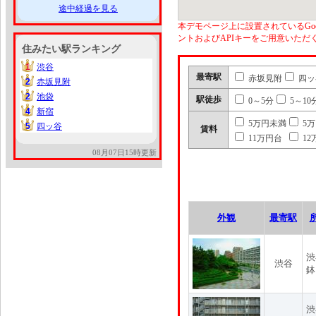
途中経過を見る
本デモページ上に設置されているGoo
ントおよびAPIキーをご用意いた
住みたい駅ランキング
1
渋谷
1
最寄駅
赤坂見附
四ッ
2
赤坂見附
2
2
池袋
2
駅徒歩
0～5分
5～10
4
新宿
4
5万円未満
5
5
四ッ谷
5
賃料
11万円台
12
08月07日15時更新
外観
最寄駅
渋
渋谷
鉢
渋