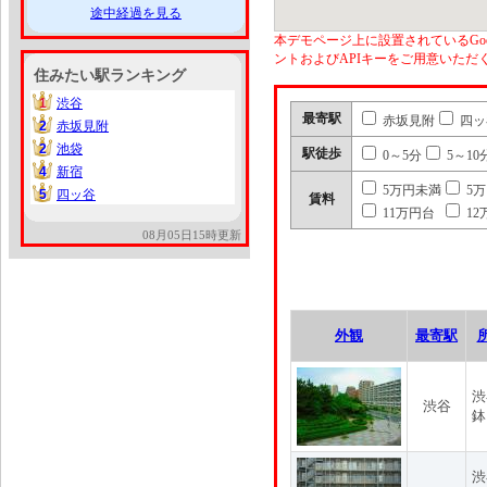
途中経過を見る
本デモページ上に設置されているGoo
ントおよびAPIキーをご用意いた
住みたい駅ランキング
1
渋谷
1
最寄駅
赤坂見附
四ッ
2
赤坂見附
2
2
池袋
2
駅徒歩
0～5分
5～10
4
新宿
4
5万円未満
5
5
四ッ谷
5
賃料
11万円台
12
08月05日15時更新
外観
最寄駅
渋
渋谷
鉢
渋