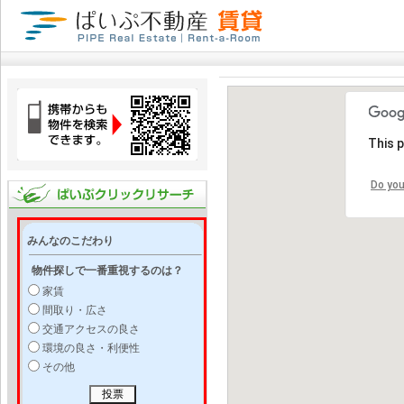
This 
Do you
みんなのこだわり
物件探しで一番重視するのは？
家賃
間取り・広さ
交通アクセスの良さ
環境の良さ・利便性
その他