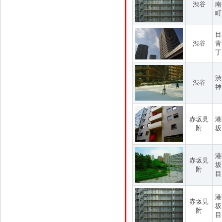
渋谷
南
町
目
渋谷
青
丁
渋
渋谷
神
赤坂見
港
附
坂
港
赤坂見
坂
附
目
港
赤坂見
坂
附
目