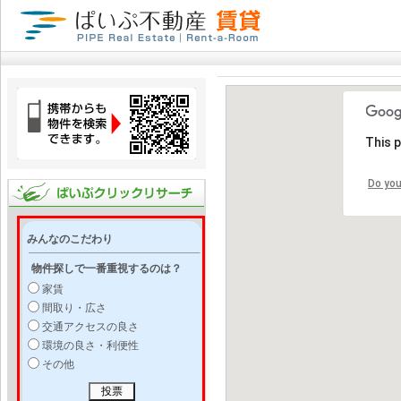
This 
Do you
みんなのこだわり
物件探しで一番重視するのは？
家賃
間取り・広さ
交通アクセスの良さ
環境の良さ・利便性
その他