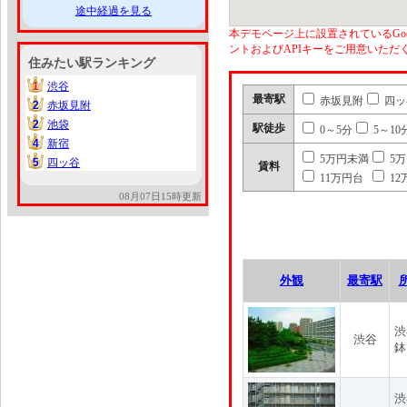
途中経過を見る
本デモページ上に設置されているGoo
ントおよびAPIキーをご用意いた
住みたい駅ランキング
1
渋谷
1
最寄駅
赤坂見附
四ッ
2
赤坂見附
2
2
池袋
2
駅徒歩
0～5分
5～10
4
新宿
4
5万円未満
5
5
四ッ谷
5
賃料
11万円台
12
08月07日15時更新
外観
最寄駅
渋
渋谷
鉢
渋