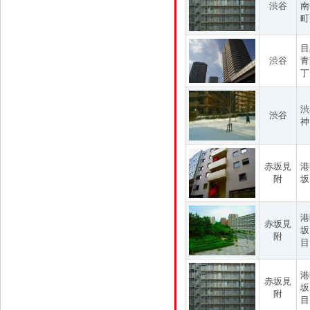
渋谷
南
町
目
渋谷
青
丁
渋
渋谷
神
赤坂見
港
附
坂
港
赤坂見
坂
附
目
港
赤坂見
坂
附
目