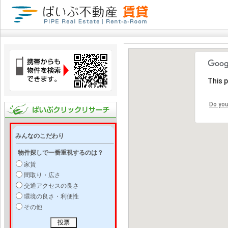
This 
Do you
みんなのこだわり
物件探しで一番重視するのは？
家賃
間取り・広さ
交通アクセスの良さ
環境の良さ・利便性
その他