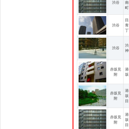
渋谷
南
町
目
渋谷
青
丁
渋
渋谷
神
赤坂見
港
附
坂
港
赤坂見
坂
附
目
港
赤坂見
坂
附
目