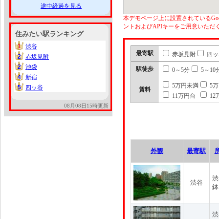
途中経過を見る
本デモページ上に設置されているGoo
ントおよびAPIキーをご用意いた
住みたい駅ランキング
1
渋谷
1
最寄駅
赤坂見附
四ッ
2
赤坂見附
2
2
池袋
2
駅徒歩
0～5分
5～10
4
新宿
4
5万円未満
5
5
四ッ谷
5
賃料
11万円台
12
08月08日15時更新
外観
最寄駅
渋
渋谷
鉢
渋