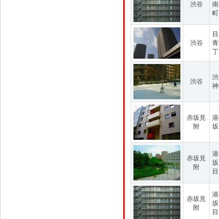
渋谷
南
町
目
渋谷
青
丁
渋
渋谷
神
赤坂見
港
附
坂
港
赤坂見
坂
附
目
港
赤坂見
坂
附
目