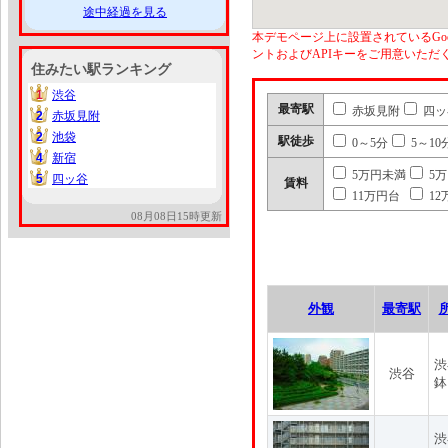
途中経過を見る
本デモページ上に設置されているGoo
ントおよびAPIキーをご用意いた
住みたい駅ランキング
1
渋谷
1
最寄駅
赤坂見附
四ッ
2
赤坂見附
2
2
池袋
2
駅徒歩
0～5分
5～10
4
新宿
4
5万円未満
5
5
四ッ谷
5
賃料
11万円台
12
08月08日15時更新
外観
最寄駅
渋
渋谷
鉢
渋