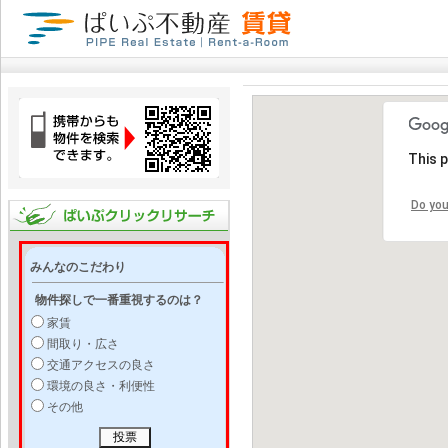
This 
Do you
みんなのこだわり
物件探しで一番重視するのは？
家賃
間取り・広さ
交通アクセスの良さ
環境の良さ・利便性
その他