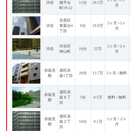
渋谷
南平台
11分
29.5万
月
町19-22
目黒区
2ヶ月 /-2ヶ
渋谷
青葉台4
9分
19.9万
月
丁目
渋谷区
2ヶ月 /-2ヶ
渋谷
10分
25万
神山町
月
赤坂見
港区赤
20分
13.7万
2ヶ月 /-無料
附
坂1丁目
港区赤
赤坂見
坂６丁
5分
6.5万
無料 /-無料
附
目
港区赤
赤坂見
1ヶ月 / -2ヶ
坂２丁
10分
9.1万
附
月
目