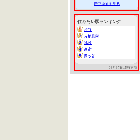
途中経過を見る
住みたい駅ランキング
1
渋谷
1
2
赤坂見附
2
2
池袋
2
4
新宿
4
5
四ッ谷
5
08月07日15時更新