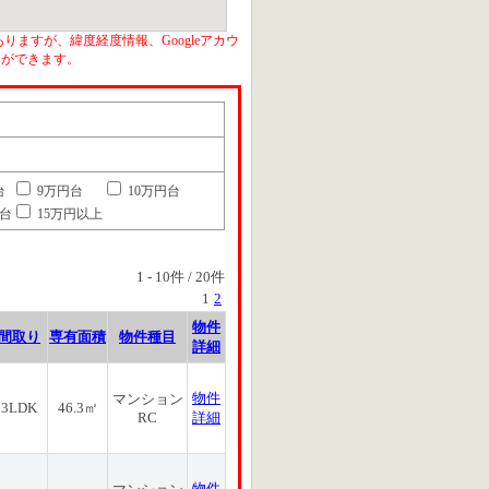
りますが、緯度経度情報、Googleアカウ
とができます。
台
9万円台
10万円台
円台
15万円以上
1
-
10
件 /
20
件
1
2
物件
間取り
専有面積
物件種目
詳細
物件
マンション
3LDK
46.3㎡
RC
詳細
物件