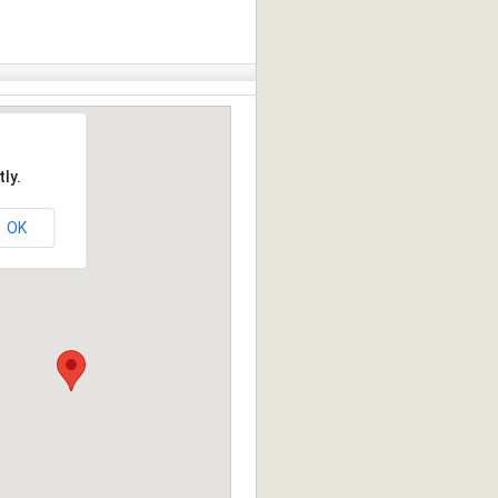
ly.
OK