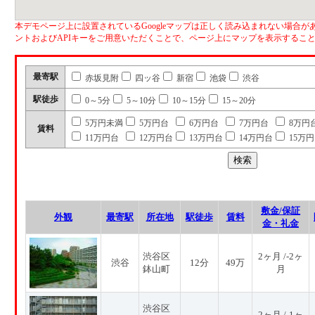
本デモページ上に設置されているGoogleマップは正しく読み込まれない場合があ
ントおよびAPIキーをご用意いただくことで、ページ上にマップを表示するこ
最寄駅
赤坂見附
四ッ谷
新宿
池袋
渋谷
駅徒歩
0～5分
5～10分
10～15分
15～20分
5万円未満
5万円台
6万円台
7万円台
8万円
賃料
11万円台
12万円台
13万円台
14万円台
15万
敷金/保証
外観
最寄駅
所在地
駅徒歩
賃料
金・礼金
渋谷区
2ヶ月 /-2ヶ
渋谷
12分
49万
鉢山町
月
渋谷区
2ヶ月 /-1ヶ