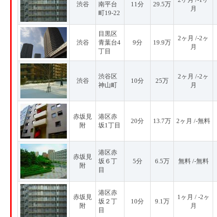
渋谷
南平台
11分
29.5万
月
町19-22
目黒区
2ヶ月 /-2ヶ
渋谷
青葉台4
9分
19.9万
月
丁目
渋谷区
2ヶ月 /-2ヶ
渋谷
10分
25万
神山町
月
赤坂見
港区赤
20分
13.7万
2ヶ月 /-無料
附
坂1丁目
港区赤
赤坂見
坂６丁
5分
6.5万
無料 /-無料
附
目
港区赤
赤坂見
1ヶ月 / -2ヶ
坂２丁
10分
9.1万
附
月
目