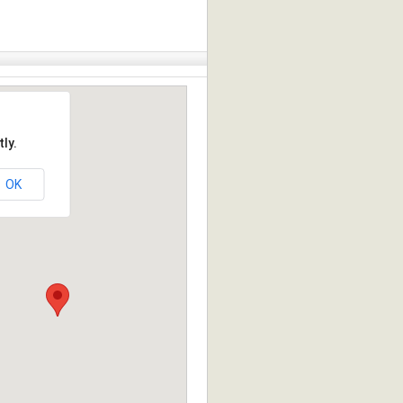
ly.
OK