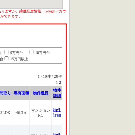
りますが、緯度経度情報、Googleアカウ
とができます。
台
9万円台
10万円台
円台
15万円以上
1
-
10
件 /
20
件
1
2
物件
間取り
専有面積
物件種目
詳細
物件
マンション
3LDK
46.3㎡
RC
詳細
物件