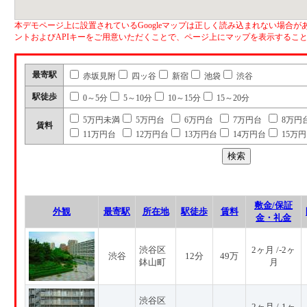
本デモページ上に設置されているGoogleマップは正しく読み込まれない場合があ
ントおよびAPIキーをご用意いただくことで、ページ上にマップを表示するこ
最寄駅
赤坂見附
四ッ谷
新宿
池袋
渋谷
駅徒歩
0～5分
5～10分
10～15分
15～20分
5万円未満
5万円台
6万円台
7万円台
8万円
賃料
11万円台
12万円台
13万円台
14万円台
15万
敷金/保証
外観
最寄駅
所在地
駅徒歩
賃料
金・礼金
渋谷区
2ヶ月 /-2ヶ
渋谷
12分
49万
鉢山町
月
渋谷区
2ヶ月 /-1ヶ