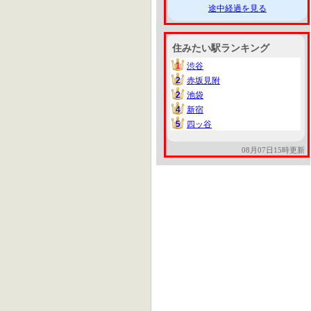
途中経過を見る
住みたい駅ランキング
1
渋谷
1
2
赤坂見附
2
2
池袋
2
4
新宿
4
5
四ッ谷
5
08月07日15時更新