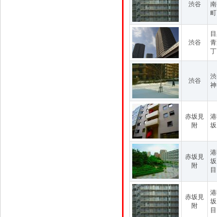
渋谷
南
町
目
渋谷
青
丁
渋
渋谷
神
赤坂見
港
附
坂
港
赤坂見
坂
附
目
港
赤坂見
坂
附
目