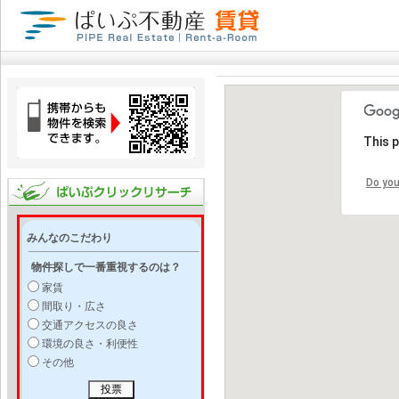
This 
Do you
みんなのこだわり
物件探しで一番重視するのは？
家賃
間取り・広さ
交通アクセスの良さ
環境の良さ・利便性
その他