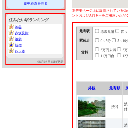
途中経過を見る
本デモページ上に設置されているGoo
ントおよびAPIキーをご用意いた
住みたい駅ランキング
1
渋谷
1
最寄駅
赤坂見附
四ッ
2
赤坂見附
2
2
池袋
2
駅徒歩
0～5分
5～10
4
新宿
4
5万円未満
5
5
四ッ谷
5
賃料
11万円台
12
08月08日15時更新
外観
最寄駅
渋
渋谷
鉢
渋