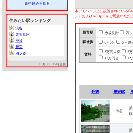
途中経過を見る
本デモページ上に設置されているGoo
ントおよびAPIキーをご用意いた
住みたい駅ランキング
1
渋谷
1
最寄駅
赤坂見附
四ッ
2
赤坂見附
2
2
池袋
2
駅徒歩
0～5分
5～10
4
新宿
4
5万円未満
5
5
四ッ谷
5
賃料
11万円台
12
08月08日15時更新
外観
最寄駅
渋
渋谷
鉢
渋