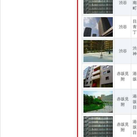
渋谷
南
町
目
渋谷
青
丁
渋
渋谷
神
赤坂見
港
附
坂
港
赤坂見
坂
附
目
港
赤坂見
坂
附
目