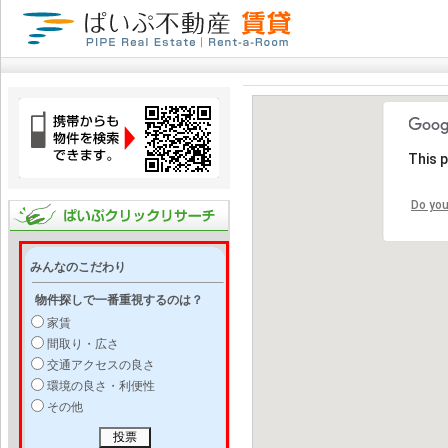
This 
Do you
みんなのこだわり
物件探しで一番重視するのは？
家賃
間取り・広さ
交通アクセスの良さ
環境の良さ・利便性
その他