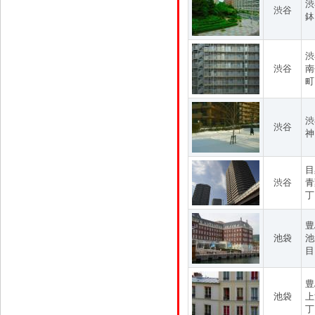
渋
渋谷
鉢
渋
渋谷
南
町
渋
渋谷
神
目
渋谷
青
丁
豊
池袋
池
目
豊
池袋
上
丁