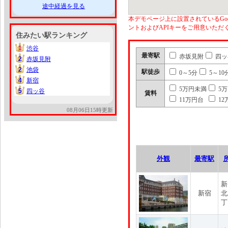
途中経過を見る
本デモページ上に設置されているGoo
ントおよびAPIキーをご用意いた
住みたい駅ランキング
1
渋谷
1
最寄駅
赤坂見附
四ッ
2
赤坂見附
2
2
池袋
2
駅徒歩
0～5分
5～10
4
新宿
4
5万円未満
5
5
四ッ谷
5
賃料
11万円台
12
08月06日15時更新
外観
最寄駅
新
新宿
北
丁