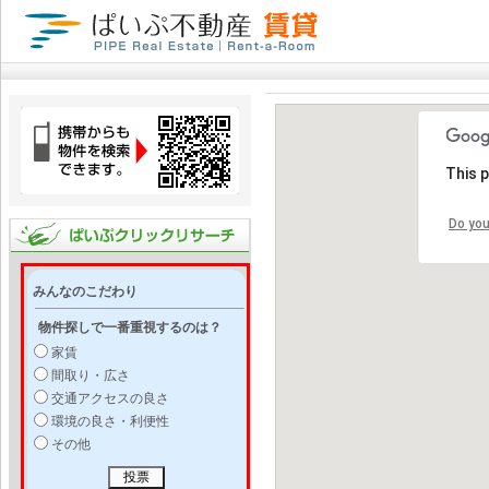
This 
Do you
みんなのこだわり
物件探しで一番重視するのは？
家賃
間取り・広さ
交通アクセスの良さ
環境の良さ・利便性
その他