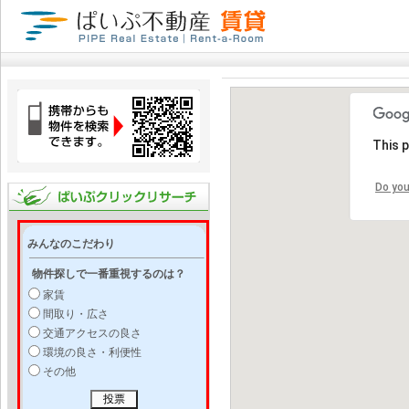
This 
Do you
みんなのこだわり
物件探しで一番重視するのは？
家賃
間取り・広さ
交通アクセスの良さ
環境の良さ・利便性
その他