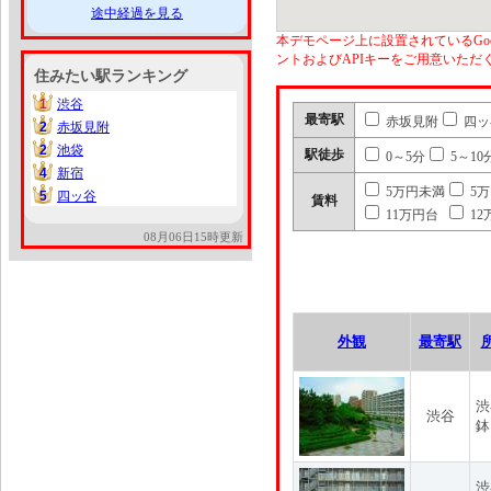
途中経過を見る
本デモページ上に設置されているGoo
ントおよびAPIキーをご用意いた
住みたい駅ランキング
1
渋谷
1
最寄駅
赤坂見附
四ッ
2
赤坂見附
2
2
池袋
2
駅徒歩
0～5分
5～10
4
新宿
4
5万円未満
5
5
四ッ谷
5
賃料
11万円台
12
08月06日15時更新
外観
最寄駅
渋
渋谷
鉢
渋