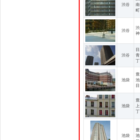
渋谷
南
町
渋
渋谷
神
目
渋谷
青
丁
豊
池袋
池
目
豊
池袋
上
丁
豊
池袋
池