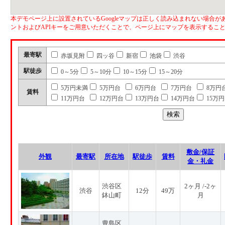
本デモページ上に設置されているGoogleマップは正しく読み込まれない場合があ
ントおよびAPIキーをご用意いただくことで、ページ上にマップを表示するこ
最寄駅
赤坂見附
四ッ谷
新宿
池袋
渋谷
駅徒歩
0～5分
5～10分
10～15分
15～20分
5万円未満
5万円台
6万円台
7万円台
8万円
賃料
11万円台
12万円台
13万円台
14万円台
15万
敷金/保証
外観
最寄駅
所在地
駅徒歩
賃料
金・礼金
渋谷区
2ヶ月 /-2ヶ
渋谷
12分
49万
鉢山町
月
豊島区