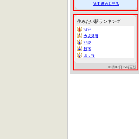
途中経過を見る
住みたい駅ランキング
1
渋谷
1
2
赤坂見附
2
2
池袋
2
4
新宿
4
5
四ッ谷
5
08月07日15時更新