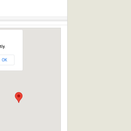
ly.
OK