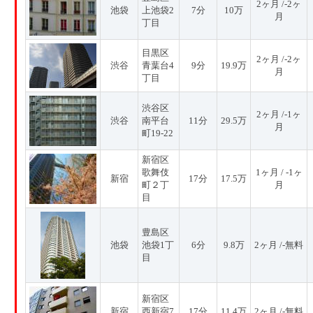
2ヶ月 /-2ヶ
池袋
上池袋2
7分
10万
月
丁目
目黒区
2ヶ月 /-2ヶ
渋谷
青葉台4
9分
19.9万
月
丁目
渋谷区
2ヶ月 /-1ヶ
渋谷
南平台
11分
29.5万
月
町19-22
新宿区
歌舞伎
1ヶ月 / -1ヶ
新宿
17分
17.5万
町２丁
月
目
豊島区
池袋
池袋1丁
6分
9.8万
2ヶ月 /-無料
目
新宿区
新宿
西新宿7
17分
11.4万
2ヶ月 /-無料