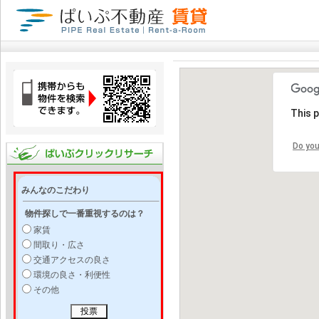
This 
Do you
みんなのこだわり
物件探しで一番重視するのは？
家賃
間取り・広さ
交通アクセスの良さ
環境の良さ・利便性
その他