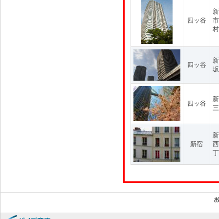
新
四ッ谷
市
村
新
四ッ谷
坂
新
四ッ谷
三
新
新宿
西
丁