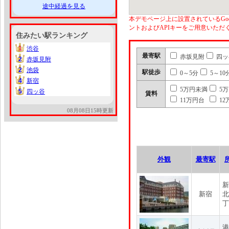
途中経過を見る
本デモページ上に設置されているGoo
ントおよびAPIキーをご用意いた
住みたい駅ランキング
1
渋谷
1
最寄駅
赤坂見附
四ッ
2
赤坂見附
2
2
池袋
2
駅徒歩
0～5分
5～10
4
新宿
4
5万円未満
5
5
四ッ谷
5
賃料
11万円台
12
08月08日15時更新
外観
最寄駅
新
新宿
北
丁
港