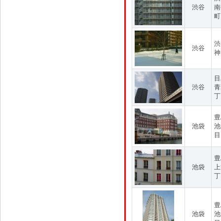
渋谷
南
町
渋
渋谷
神
目
渋谷
青
丁
豊
池袋
池
目
豊
池袋
上
丁
豊
池袋
池