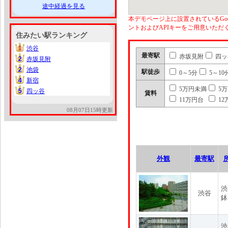
途中経過を見る
本デモページ上に設置されているGoo
ントおよびAPIキーをご用意いた
住みたい駅ランキング
1
渋谷
1
最寄駅
赤坂見附
四ッ
2
赤坂見附
2
2
池袋
2
駅徒歩
0～5分
5～10
4
新宿
4
5万円未満
5
5
四ッ谷
5
賃料
11万円台
12
08月07日15時更新
外観
最寄駅
渋
渋谷
鉢
渋