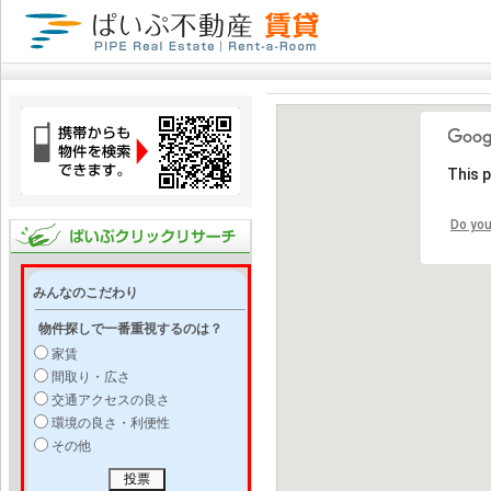
This 
Do you
みんなのこだわり
物件探しで一番重視するのは？
家賃
間取り・広さ
交通アクセスの良さ
環境の良さ・利便性
その他