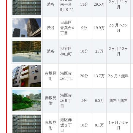
2ヶ月 /-1ヶ
渋谷
南平台
11分
29.5万
月
町19-22
目黒区
2ヶ月 /-2ヶ
渋谷
青葉台4
9分
19.9万
月
丁目
渋谷区
2ヶ月 /-2ヶ
渋谷
10分
25万
神山町
月
赤坂見
港区赤
20分
13.7万
2ヶ月 /-無料
附
坂1丁目
港区赤
赤坂見
坂６丁
5分
6.5万
無料 /-無料
附
目
港区赤
赤坂見
1ヶ月 / -2ヶ
坂２丁
10分
9.1万
附
月
目