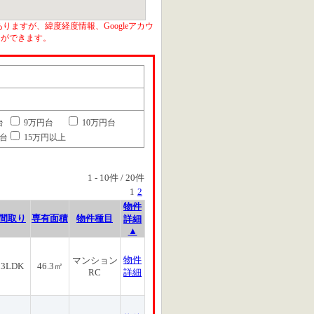
りますが、緯度経度情報、Googleアカウ
とができます。
台
9万円台
10万円台
円台
15万円以上
1
-
10
件 /
20
件
1
2
物件
間取り
専有面積
物件種目
詳細
▲
物件
マンション
3LDK
46.3㎡
RC
詳細