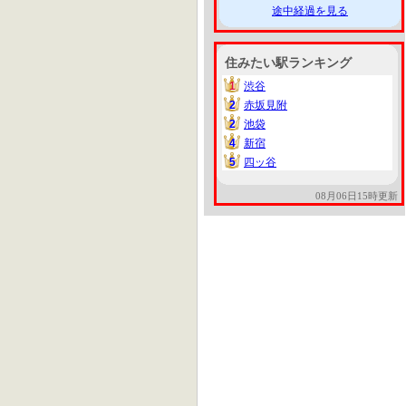
途中経過を見る
住みたい駅ランキング
1
渋谷
1
2
赤坂見附
2
2
池袋
2
4
新宿
4
5
四ッ谷
5
08月06日15時更新