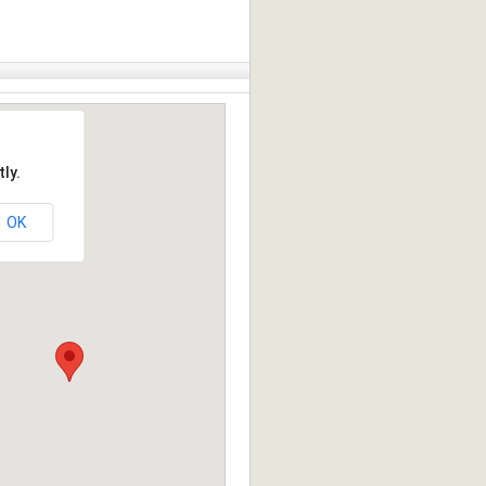
ly.
OK