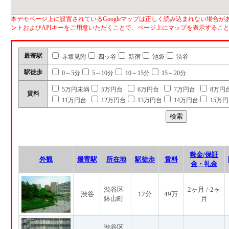
本デモページ上に設置されているGoogleマップは正しく読み込まれない場合があ
ントおよびAPIキーをご用意いただくことで、ページ上にマップを表示するこ
最寄駅
赤坂見附
四ッ谷
新宿
池袋
渋谷
駅徒歩
0～5分
5～10分
10～15分
15～20分
5万円未満
5万円台
6万円台
7万円台
8万円
賃料
11万円台
12万円台
13万円台
14万円台
15万
敷金/保証
外観
最寄駅
所在地
駅徒歩
賃料
金・礼金
渋谷区
2ヶ月 /-2ヶ
渋谷
12分
49万
鉢山町
月
渋谷区