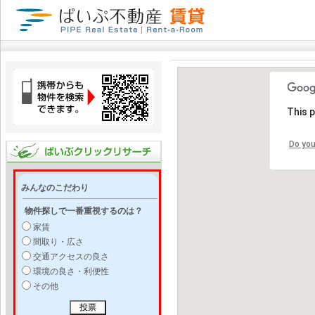
This 
Do you
みんなのこだわり
物件探しで一番重視するのは？
家賃
間取り・広さ
交通アクセスの良さ
環境の良さ・利便性
その他