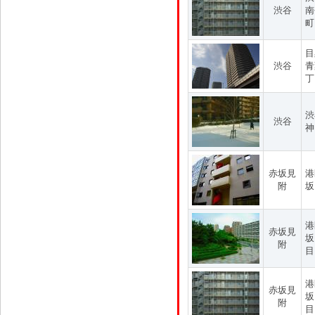
渋谷
南
町
目
渋谷
青
丁
渋
渋谷
神
赤坂見
港
附
坂
港
赤坂見
坂
附
目
港
赤坂見
坂
附
目