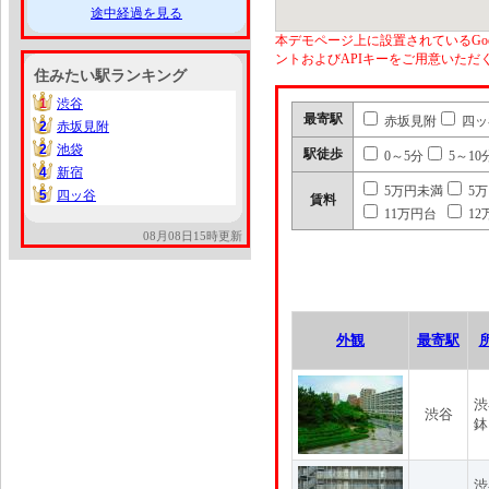
途中経過を見る
本デモページ上に設置されているGoo
ントおよびAPIキーをご用意いた
住みたい駅ランキング
1
渋谷
1
最寄駅
赤坂見附
四ッ
2
赤坂見附
2
2
池袋
2
駅徒歩
0～5分
5～10
4
新宿
4
5万円未満
5
5
四ッ谷
5
賃料
11万円台
12
08月08日15時更新
外観
最寄駅
渋
渋谷
鉢
渋