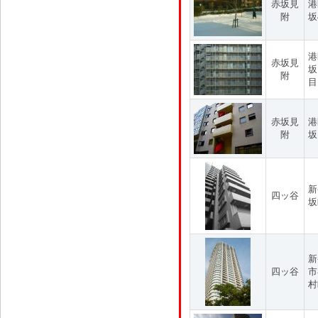
赤坂見
港
附
坂
港
赤坂見
坂
附
目
赤坂見
港
附
坂
新
四ッ谷
坂
新
四ッ谷
市
村