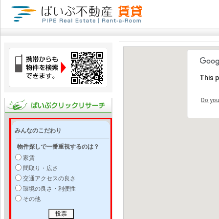
This 
Do you
みんなのこだわり
物件探しで一番重視するのは？
家賃
間取り・広さ
交通アクセスの良さ
環境の良さ・利便性
その他