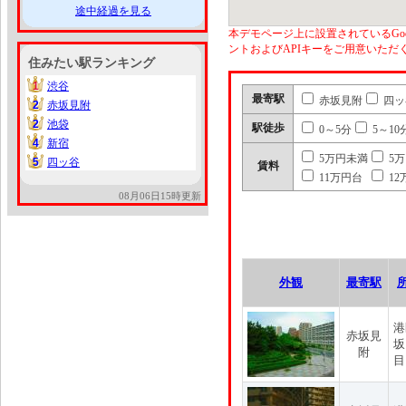
途中経過を見る
本デモページ上に設置されているGoo
ントおよびAPIキーをご用意いた
住みたい駅ランキング
1
渋谷
1
最寄駅
赤坂見附
四ッ
2
赤坂見附
2
2
池袋
2
駅徒歩
0～5分
5～10
4
新宿
4
5万円未満
5
5
四ッ谷
5
賃料
11万円台
12
08月06日15時更新
外観
最寄駅
港
赤坂見
坂
附
目