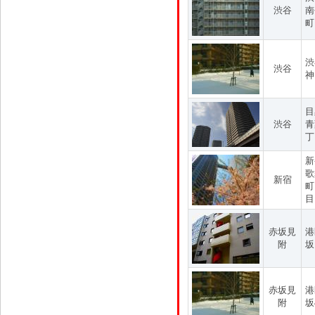
渋谷
南
町
渋
渋谷
神
目
渋谷
青
丁
新
歌
新宿
町
目
赤坂見
港
附
坂
赤坂見
港
附
坂