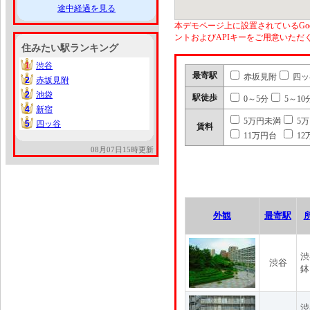
途中経過を見る
本デモページ上に設置されているGoo
ントおよびAPIキーをご用意いた
住みたい駅ランキング
1
渋谷
1
最寄駅
赤坂見附
四ッ
2
赤坂見附
2
2
池袋
2
駅徒歩
0～5分
5～10
4
新宿
4
5万円未満
5
5
四ッ谷
5
賃料
11万円台
12
08月07日15時更新
外観
最寄駅
渋
渋谷
鉢
渋