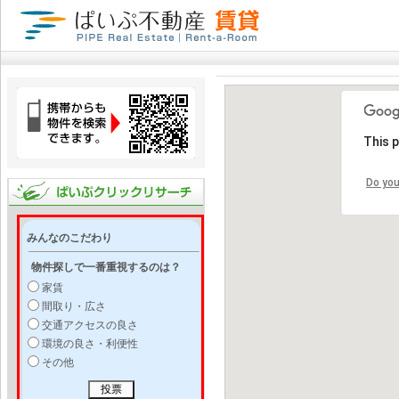
This 
Do you
みんなのこだわり
物件探しで一番重視するのは？
家賃
間取り・広さ
交通アクセスの良さ
環境の良さ・利便性
その他