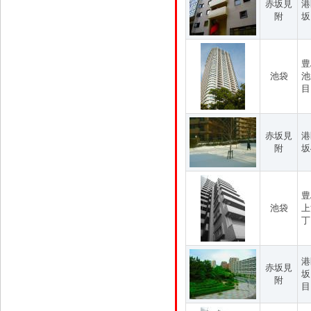
赤坂見
港
附
坂
豊
池袋
池
目
赤坂見
港
附
坂
豊
池袋
上
丁
港
赤坂見
坂
附
目