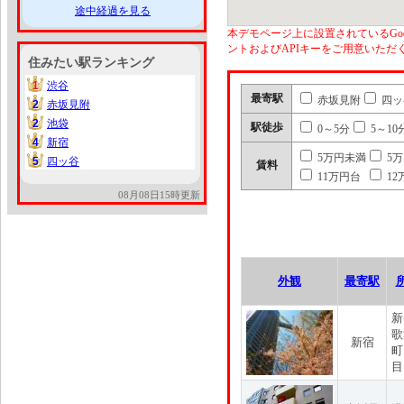
途中経過を見る
本デモページ上に設置されているGoo
ントおよびAPIキーをご用意いた
住みたい駅ランキング
1
渋谷
1
最寄駅
赤坂見附
四ッ
2
赤坂見附
2
2
池袋
2
駅徒歩
0～5分
5～10
4
新宿
4
5万円未満
5
5
四ッ谷
5
賃料
11万円台
12
08月08日15時更新
外観
最寄駅
新
歌
新宿
町
目