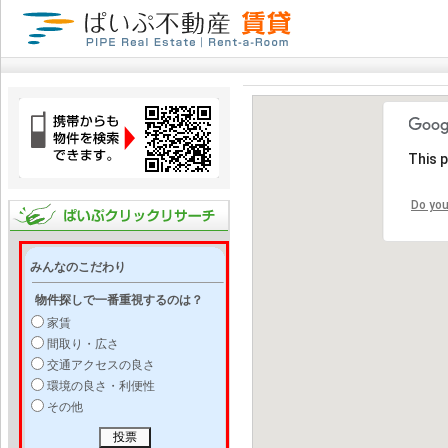
This 
Do you
みんなのこだわり
物件探しで一番重視するのは？
家賃
間取り・広さ
交通アクセスの良さ
環境の良さ・利便性
その他