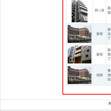
新
四ッ谷
坂
新
新宿
北
丁
新
新宿
西
丁
豊
池袋
池
目